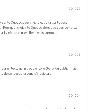
0
22
ur le Québec pour y vivre et travailler l’agent
 : «Pourquoi choisir le Québec alors que vous semblez
ur j’y réside et travailler… mais surtout…
0
15
 sur un texte qui n’a pas encore été rendu public, mais
te de sérieuses raisons d’inquiéter…
0
14