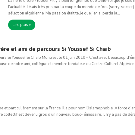
La fierté d’être « looser » Il y a bien longtemps que l’Âne-roi que je sui
l’actualité. J’étais très pris par la coupe du monde de foot (sorry, soccer)
sélection algérienne. Ma passion était telle que j’en ai perdu la…
Lire plus »
ère et ami de parcours Si Youssef Si Chaib
ours Si Youssef Si Chaib Montréal le 01 juin 2010 – C’est avec beaucoup d’é
ouse de notre ami, collègue et membre fondateur du Centre Culturel Algérien
ope et particulièrement sur la France. Il a pour nom l’islamophobie. A force 
naire collectif est devenu gros d’un nouveau bouc- émissaire. Il n’y a pas de 