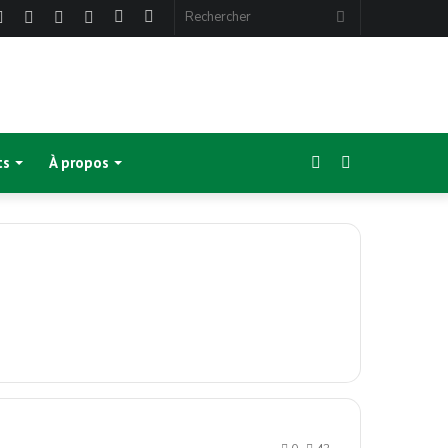
ebook
Twitter
Linkedin
YouTube
Instagram
Article
Sidebar
Rechercher
Aléatoire
(barre
latérale)
Sidebar
Switch
ts
À propos
(barre
skin
latérale)