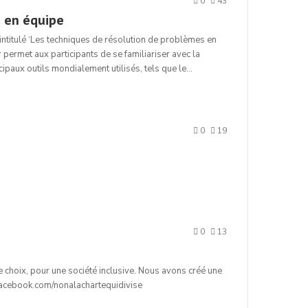
0
43
s en équipe
r intitulé ‘Les techniques de résolution de problèmes en
permet aux participants de se familiariser avec la
ipaux outils mondialement utilisés, tels que le…
0
19
0
13
e choix, pour une société inclusive. Nous avons créé une
facebook.com/nonalachartequidivise