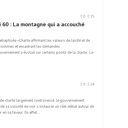
0
15
i 60 : La montagne qui a accouché
baptisée «Charte affirmant les valeurs de laïcité et de
 les hommes et encadrant les demandes
uvernement a évolué sur certains points de la charte. Le
0
24
 de charte largement controversé, le gouvernement
 de sa volonté de voir s’instaurer un réel débat autour de
r en sa faveur. En effet,…