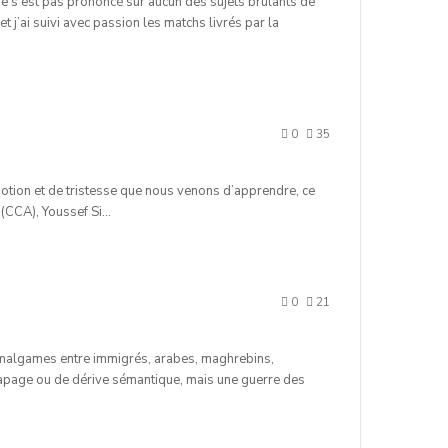
s ne s’est pas prononcé sur aucun des sujets brulants de
 et j’ai suivi avec passion les matchs livrés par la
0
35
motion et de tristesse que nous venons d’apprendre, ce
 (CCA), Youssef Si…
0
21
d’amalgames entre immigrés, arabes, maghrebins,
dérapage ou de dérive sémantique, mais une guerre des