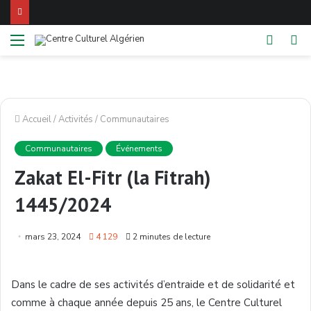
Menu
Switch
Re
skin
Accueil
/
Activités
/
Communautaires
Communautaires
Événements
Zakat El-Fitr (la Fitrah)
1445/2024
mars 23, 2024
4 129
2 minutes de lecture
Dans le cadre de ses activités d’entraide et de solidarité et
comme à chaque année depuis 25 ans, le Centre Culturel