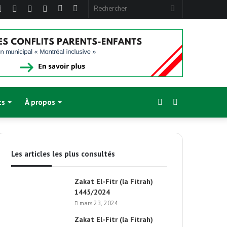
ebook
Twitter
Linkedin
YouTube
Instagram
Article
Sidebar
Rechercher
Aléatoire
(barre
latérale)
Sidebar
Switch
ts
À propos
(barre
skin
Les articles les plus consultés
latérale)
Zakat El-Fitr (la Fitrah)
1445/2024
mars 23, 2024
Zakat El-Fitr (la Fitrah)