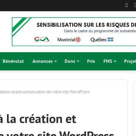
Fac
Bénévolat
Annonces
Dons
Prix
FMS
Proje
a création et personnalisation de votre site WordPress
à la création et
e votre site WordPress