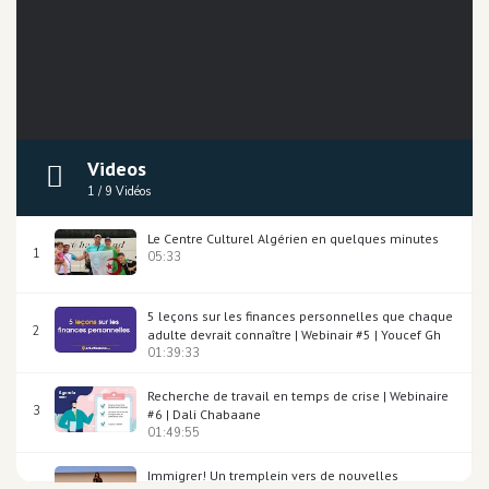
Videos
1
/
9
Vidéos
Le Centre Culturel Algérien en quelques minutes
1
05:33
5 leçons sur les finances personnelles que chaque
2
adulte devrait connaître | Webinair #5 | Youcef Gh
01:39:33
Recherche de travail en temps de crise | Webinaire
3
#6 | Dali Chabaane
01:49:55
Immigrer! Un tremplein vers de nouvelles