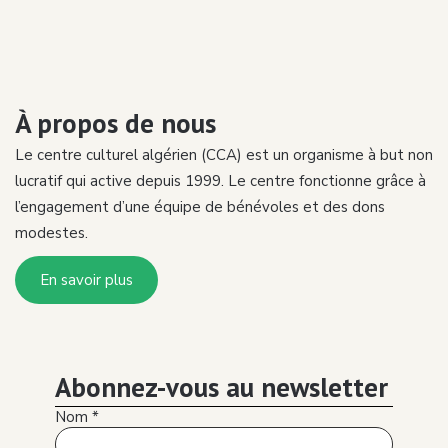
4
opportunités - Sarah Dahmani - Where'ACC 2017
14:32
Un esprit saint dans un corps saint | Webinaire #3 |
5
Amine Lemanaa
01:33:34
À propos de nous
Where'ACC, c'est quoi? - Youcef Redjouani -
6
Where'ACC 2017
Le centre culturel algérien (CCA) est un organisme à but non
05:09
lucratif qui active depuis 1999. Le centre fonctionne grâce à
l’engagement d’une équipe de bénévoles et des dons
L'engagement communautaire - Rayene Bouzitoun -
7
Where'ACC 2017
modestes.
19:38
En savoir plus
Santé mentale - Dr. Farah Benmohammed -
8
Montréal Inclusive 2019
03:01
Win Rayeh (Où vas-tu?) - Ismail Chaib - Where'ACC
9
2017
Abonnez-vous au newsletter
14:30
Nom
*