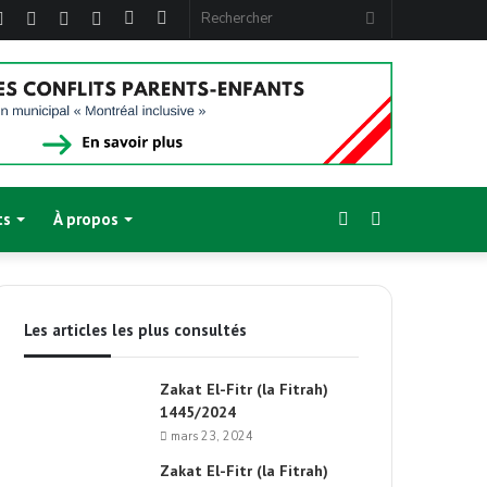
ebook
Twitter
Linkedin
YouTube
Instagram
Article
Sidebar
Rechercher
Aléatoire
(barre
latérale)
Sidebar
Switch
ts
À propos
(barre
skin
Les articles les plus consultés
latérale)
Zakat El-Fitr (la Fitrah)
1445/2024
mars 23, 2024
Zakat El-Fitr (la Fitrah)