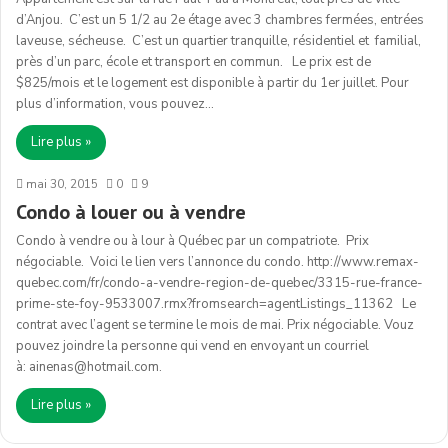
d’Anjou. C’est un 5 1/2 au 2e étage avec 3 chambres fermées, entrées
laveuse, sécheuse. C’est un quartier tranquille, résidentiel et familial,
près d’un parc, école et transport en commun. Le prix est de
$825/mois et le logement est disponible à partir du 1er juillet. Pour
plus d’information, vous pouvez…
Lire plus »
mai 30, 2015
0
9
Condo à louer ou à vendre
Condo à vendre ou à lour à Québec par un compatriote. Prix
négociable. Voici le lien vers l’annonce du condo. http://www.remax-
quebec.com/fr/condo-a-vendre-region-de-quebec/3315-rue-france-
prime-ste-foy-9533007.rmx?fromsearch=agentListings_11362 Le
contrat avec l’agent se termine le mois de mai. Prix négociable. Vouz
pouvez joindre la personne qui vend en envoyant un courriel
à: ainenas@hotmail.com.
Lire plus »