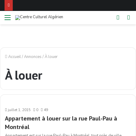
Menu
Switch
Re
skin
Accueil
/
Annonces
/
À louer
À louer
juillet 1, 2015
0
49
Appartement à louer sur la rue Paul-Pau à
Montréal
Appartement est sur la rue Paul-Pau à Montréal, tout près de ville