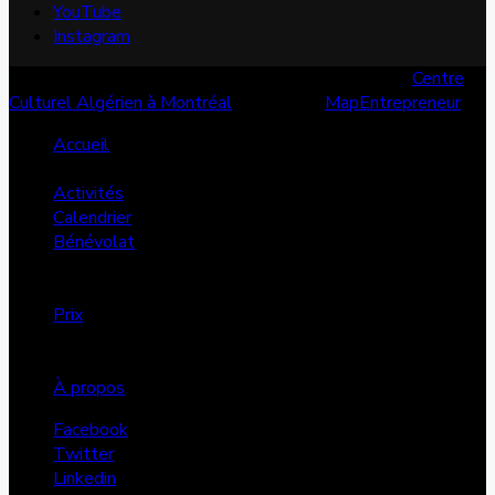
YouTube
Instagram
© Copyright 2026, Tous les droits sont réservés |
Centre
Culturel Algérien à Montréal
| Conçu par
MapEntrepreneur
Accueil
Services
Activités
Calendrier
Bénévolat
Annonces
Dons
Prix
FMS
Projets
À propos
Facebook
Twitter
Linkedin