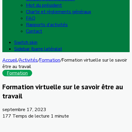
Mot du président
Charte et règlements généraux
FAQ
Rapports d’activités
Contact
Switch skin
Sidebar (barre latérale)
Accueil
/
Activités
/
Formation
/
Formation virtuelle sur le savoir
être au travail
Formation
Formation virtuelle sur le savoir être au
travail
septembre 17, 2023
177
Temps de lecture 1 minute