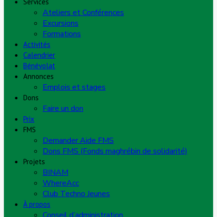
Services
Ateliers et Conférences
Excursions
Formations
Activités
Calendrier
Bénévolat
Annonces
Emplois et stages
Dons
Faire un don
Prix
FMS
Demander Aide FMS
Dons FMS (Fonds maghrébin de solidarité)
Projets
BINAM
WhereAcc
Club Techno Jeunes
À propos
Conseil d’administration