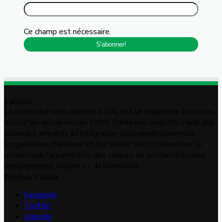
Ce champ est nécessaire.
À propos
Le centre culturel algérien (CCA) est un organisme à but non
lucratif qui active depuis 1999. Parmi ses objectifs, l’aide des
nouveaux arrivants à l’intégration socio-professionnelle,
l’organisation d’ateliers et d’activités socio-culturelles, le
réseautage, la promotion des valeurs de solidarité sociale,
d’engagement citoyen et du bénévolat.
Réseaux sociaux
Facebook
Twitter
Linkedin