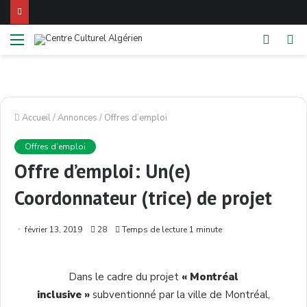
Menu
Switch
Re
skin
Accueil
/
Annonces
/
Offres d’emploi
Offres d’emploi
Offre d’emploi: Un(e)
Coordonnateur (trice) de projet
février 13, 2019
28
Temps de lecture 1 minute
Dans le cadre du projet
« Montréal
inclusive »
subventionné par la ville de Montréal,