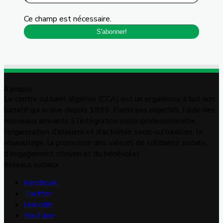
Ce champ est nécessaire.
À propos
Le centre culturel algérien (CCA) est un organisme à but non
lucratif qui active depuis 1999. Parmi ses objectifs, l’aide des
nouveaux arrivants à l’intégration socio-professionnelle,
l’organisation d’ateliers et d’activités socio-culturelles, le
réseautage, la promotion des valeurs de solidarité sociale,
d’engagement citoyen et du bénévolat.
Réseaux sociaux
Facebook
Twitter
Linkedin
YouTube