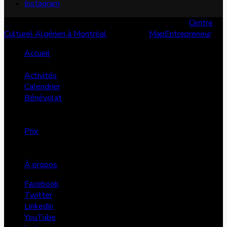
Instagram
© Copyright 2026, Tous les droits sont réservés |
Centre
Culturel Algérien à Montréal
| Conçu par
MapEntrepreneur
Accueil
Services
Activités
Calendrier
Bénévolat
Annonces
Dons
Prix
FMS
Projets
À propos
Facebook
Twitter
Linkedin
YouTube