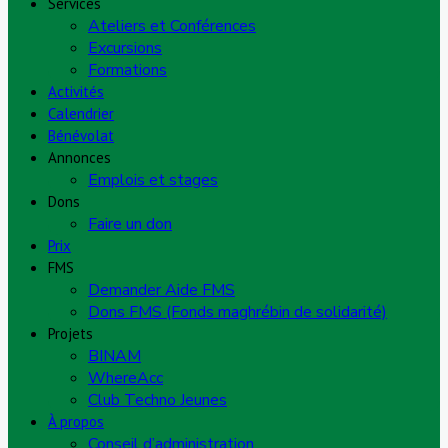
Services
Ateliers et Conférences
Excursions
Formations
Activités
Calendrier
Bénévolat
Annonces
Emplois et stages
Dons
Faire un don
Prix
FMS
Demander Aide FMS
Dons FMS (Fonds maghrébin de solidarité)
Projets
BINAM
WhereAcc
Club Techno Jeunes
À propos
Conseil d’administration