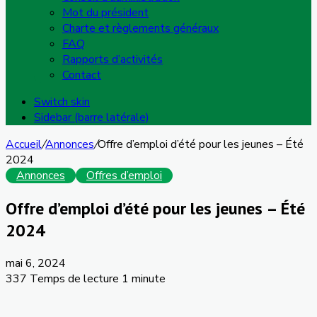
Mot du président
Charte et règlements généraux
FAQ
Rapports d’activités
Contact
Switch skin
Sidebar (barre latérale)
Accueil
/
Annonces
/
Offre d’emploi d’été pour les jeunes – Été
2024
Annonces
Offres d’emploi
Offre d’emploi d’été pour les jeunes – Été
2024
mai 6, 2024
337
Temps de lecture 1 minute