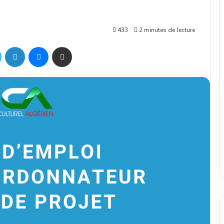
433
2 minutes de lecture
ok
Twitter
Linkedin
Messenger
Partager par mail