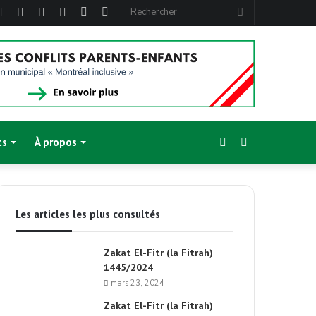
ebook
Twitter
Linkedin
YouTube
Instagram
Article
Sidebar
Rechercher
Aléatoire
(barre
latérale)
Sidebar
Switch
ts
À propos
(barre
skin
Les articles les plus consultés
latérale)
Zakat El-Fitr (la Fitrah)
1445/2024
mars 23, 2024
Zakat El-Fitr (la Fitrah)