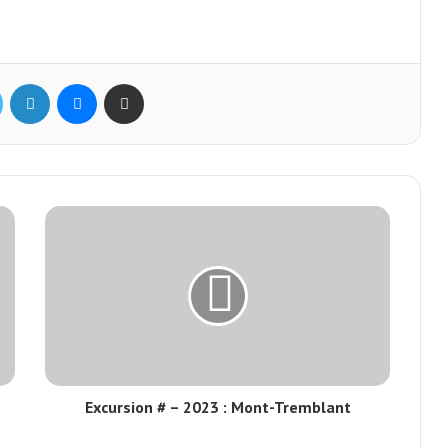
ok
Twitter
Linkedin
Messenger
Partager par mail
Excursion # – 2023 : Mont-Tremblant