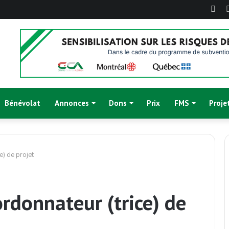
Fac
Bénévolat
Annonces
Dons
Prix
FMS
Proje
e) de projet
rdonnateur (trice) de