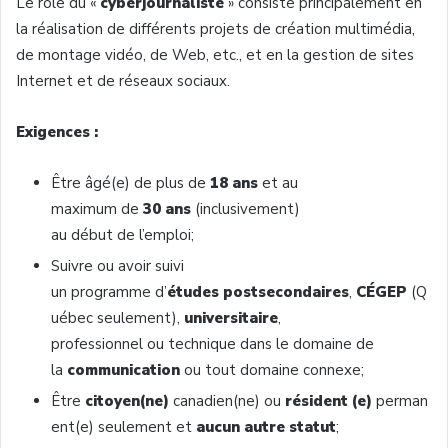
Le rôle du «
cyberjournaliste
» consiste principalement en
la réalisation de différents projets de création multimédia,
de montage vidéo, de Web, etc., et en la gestion de sites
Internet et de réseaux sociaux.
Exigences :
Être âgé(e) de plus de
18 ans
et au
maximum de
30 ans
(inclusivement)
au début de l’emploi;
Suivre ou avoir suivi
un programme d’
études postsecondaires
,
CÉGEP
(Q
uébec seulement),
universitaire
,
professionnel ou technique dans le domaine de
la
communication
ou tout domaine connexe;
Être
citoyen(ne)
canadien(ne) ou
résident (e)
perman
ent(e) seulement et
aucun autre statut
;