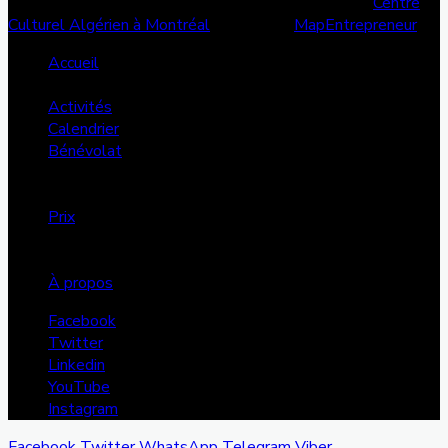
© Copyright 2026, Tous les droits sont réservés |
Centre
Culturel Algérien à Montréal
| Conçu par
MapEntrepreneur
Accueil
Services
Activités
Calendrier
Bénévolat
Annonces
Dons
Prix
FMS
Projets
À propos
Facebook
Twitter
Linkedin
YouTube
Instagram
Facebook
Twitter
WhatsApp
Telegram
Viber