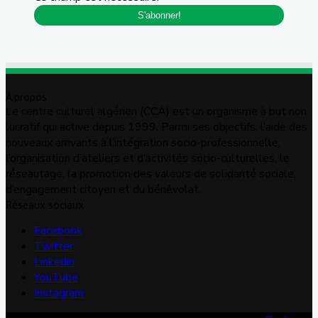
À propos
Le centre culturel algérien (CCA) est un organisme à but non
lucratif qui active depuis 1999. Parmi ses objectifs, l’aide des
nouveaux arrivants à l’intégration socio-professionnelle,
l’organisation d’ateliers et d’activités socio-culturelles, le
réseautage, la promotion des valeurs de solidarité sociale,
d’engagement citoyen et du bénévolat.
Réseaux sociaux
Facebook
Twitter
Linkedin
YouTube
Instagram