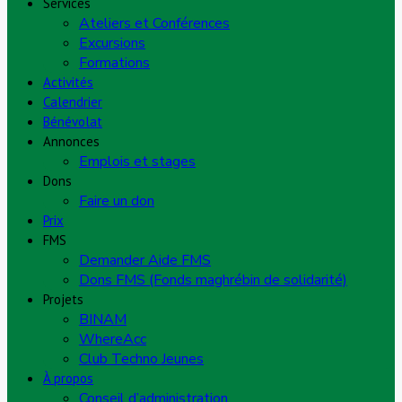
Services
Ateliers et Conférences
Excursions
Formations
Activités
Calendrier
Bénévolat
Annonces
Emplois et stages
Dons
Faire un don
Prix
FMS
Demander Aide FMS
Dons FMS (Fonds maghrébin de solidarité)
Projets
BINAM
WhereAcc
Club Techno Jeunes
À propos
Conseil d’administration