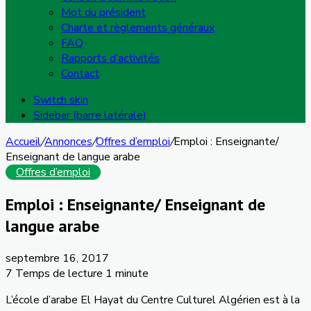
Mot du président
Charte et règlements généraux
FAQ
Rapports d’activités
Contact
Switch skin
Sidebar (barre latérale)
Accueil
/
Annonces
/
Offres d’emploi
/
Emploi : Enseignante/
Enseignant de langue arabe
Offres d’emploi
Emploi : Enseignante/ Enseignant de
langue arabe
septembre 16, 2017
7
Temps de lecture 1 minute
L’école d’arabe El Hayat du Centre Culturel Algérien est à la