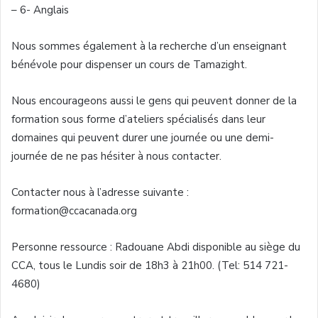
– 6-
Anglais
Nous
sommes
également
à
la
recherche
d’un
enseignant
bénévole
pour dispenser un
cours
de
Tamazight
.
Nous
encourageons
aussi
le
gens
qui
peuvent
donner
de la
formation
sous
forme
d’ateliers
spécialisés
dans
leur
domaines
qui
peuvent
durer
une
journée
ou
une
demi-
journée
de ne pas
hésiter
à
nous
contacter
.
Contacter
nous
à
l’adresse
suivante
:
formation@ccacanada.org
Personne
ressource
:
Radouane
Abdi
disponible
au
siège
du
CCA
,
tous
le
Lundis
soir
de
18h3
à
21h00
. (Tel: 514 721-
4680)