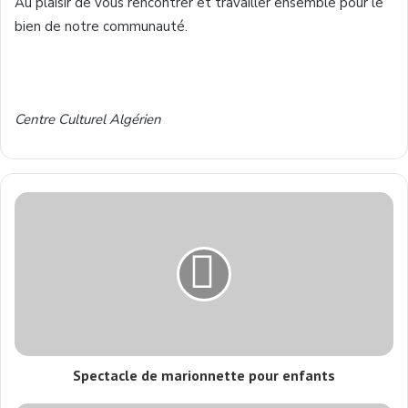
Au
plaisir
de
vous
rencontrer
et
travailler
ensemble pour le
bien
de
notre
communauté
.
Centre
Culturel
Algérien
Spectacle de marionnette pour enfants