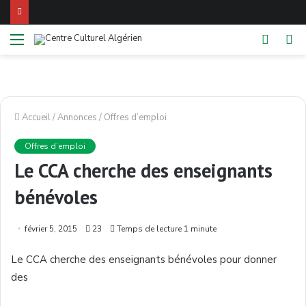
Menu
Switch
Re
skin
Accueil
/
Annonces
/
Offres d’emploi
Offres d’emploi
Le CCA cherche des enseignants
bénévoles
février 5, 2015
23
Temps de lecture 1 minute
Le
CCA
cherche
des
enseignants
bénévoles
pour
donner
des