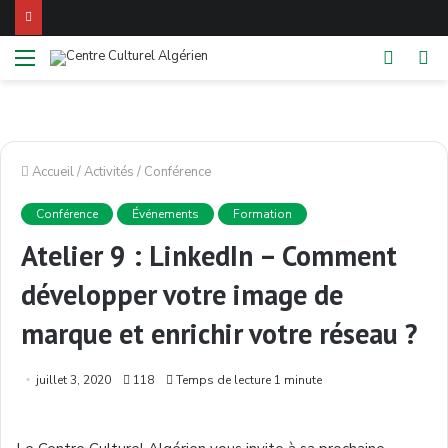
Menu
Switch
Re
skin
Accueil
/
Activités
/
Conférence
Conférence
Événements
Formation
Atelier 9 : LinkedIn – Comment
développer votre image de
marque et enrichir votre réseau ?
juillet 3, 2020
118
Temps de lecture 1 minute