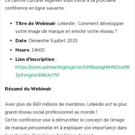
Le Centre Culturel Algérien vous invite à sa prochaine
conférence en ligne suivante :
Titre de Webinair
: LinkedIn : Comment développer
votre image de marque et enrichir votre réseau ?
Date
: Dimanche 5 juillet 2020
Heure
: 14h00
Lien d’inscription
:
https://zoom.us/meeting/register/tJMlfuurqjMiHNDno88
2yXvngmxJ6kkUyV5F
Résumé du Webinair
:
Avec plus de 660 millions de membres, Linkedin est le plus
grand réseau social professionnel au monde !
Cette conférence vise à démystifier le concept de l’image
de marque personnelle et à expliquer son importance dans