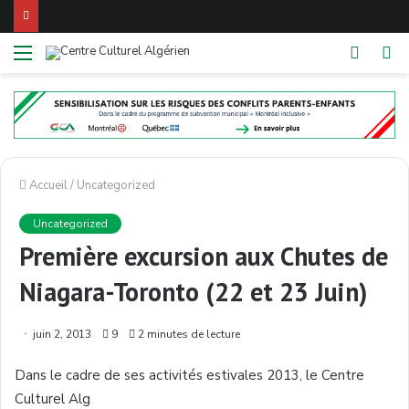
Menu
Switch
R
skin
Accueil
/
Uncategorized
Uncategorized
Première excursion aux Chutes de
Niagara-Toronto (22 et 23 Juin)
juin 2, 2013
9
2 minutes de lecture
Dans
le cadre de
ses
activités
estivales
2013, le Centre
Culturel
Alg