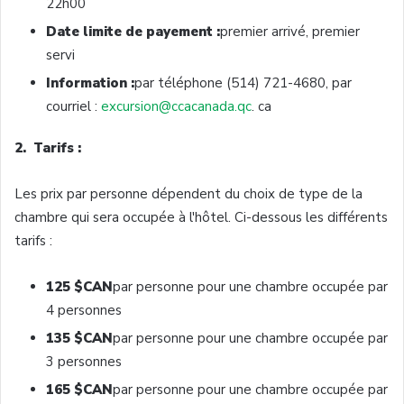
22h00
Date
limite
de
payement
:
premier
arrivé
, premier
servi
Information :
par
téléphone
(514) 721-4680, par
courriel
:
excursion@ccacanada.qc
. ca
2.
Tarifs
:
Les prix par
personne
dépendent
du
choix
de type de la
chambre
qui sera
occupée
à
l'hôtel
.
Ci-dessous
les
différents
tarifs
:
125 $CAN
par
personne
pour
une
chambre
occupée
par
4
personnes
135 $
CAN
par
personne
pour
une
chambre
occupée
par
3
personnes
165 $CAN
par
personne
pour
une
chambre
occupée
par