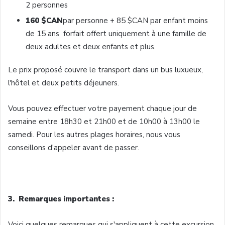
2
personnes
160 $
CAN
par
personne
+ 85 $CAN par
enfant
moins
de 15
ans
forfait
offert
uniquement
à
une
famille
de
deux
adultes
et
deux
enfants
et plus.
Le prix
proposé
couvre
le transport
dans
un bus
luxueux
,
l'hôtel
et
deux
petits
déjeuners
.
Vous
pouvez
effectuer
votre
payement
chaque
jour de
semaine
entre
18h30
et
21h00
et de
10h00
à
13h00
le
samedi
. Pour les
autres
plages
horaires
,
nous
vous
conseillons
d'appeler
avant de passer.
3. Remarques importantes :
Voici
quelques remarques qui s'appliquent
à
cette excursion