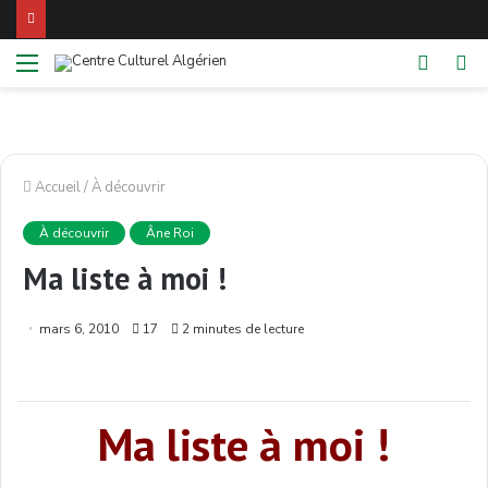
Menu
Switch
Re
skin
Accueil
/
À découvrir
À découvrir
Âne Roi
Ma liste à moi !
mars 6, 2010
17
2 minutes de lecture
Ma liste à moi !