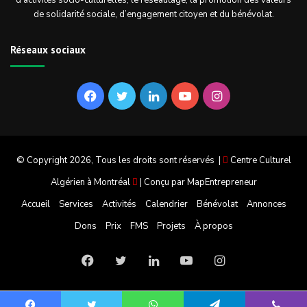
d’activités socio-culturelles, le réseautage, la promotion des valeurs
de solidarité sociale, d’engagement citoyen et du bénévolat.
Réseaux sociaux
Facebook
Twitter
Linkedin
YouTube
Instagram
© Copyright 2026, Tous les droits sont réservés |
Centre Culturel
Algérien à Montréal
| Conçu par
MapEntrepreneur
Accueil
Services
Activités
Calendrier
Bénévolat
Annonces
Dons
Prix
FMS
Projets
À propos
Facebook
Twitter
Linkedin
YouTube
Instagram