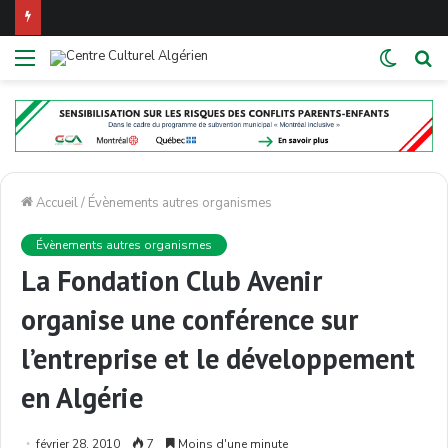
Menu
Switch
R
skin
Accueil
/
Évènements autres organismes
Évènements autres organismes
La Fondation Club Avenir
organise une conférence sur
l’entreprise et le développement
en Algérie
février 28, 2010
7
Moins d'une minute