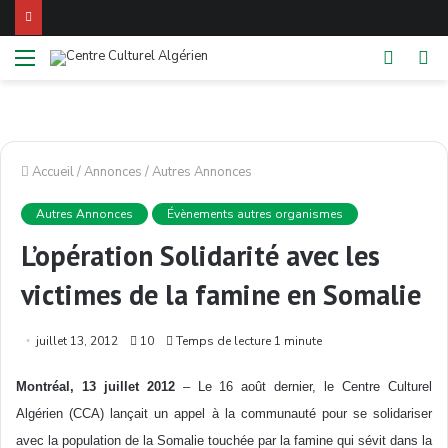
Menu
Switch
Re
skin
Accueil
/
Annonces
/
Autres Annonces
Autres Annonces
Évènements autres organismes
L’opération Solidarité avec les
victimes de la famine en Somalie
juillet 13, 2012
10
Temps de lecture 1 minute
Montréal, 13 juillet 2012
– Le 16 août dernier, le Centre Culturel
Algérien (CCA) lançait un appel à la communauté pour se solidariser
avec la population de la Somalie touchée par la famine qui sévit dans la