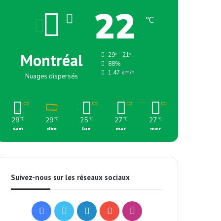
22
℃
Montréal
29º - 21º
88%
1.47 km/h
Nuages dispersés
29
29
25
27
27
℃
℃
℃
℃
℃
sam
dim
lun
mar
mer
Suivez-nous sur les réseaux sociaux
Facebook
Twitter
Linkedin
YouTube
Instagram