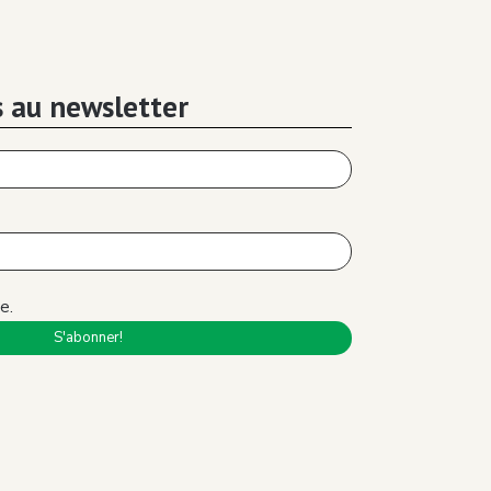
05:09
L'engagement communautaire - Rayene
Bouzitoun - Where'ACC 2017
19:38
 au newsletter
Santé mentale - Dr. Farah Benmohammed -
Montréal Inclusive 2019
03:01
Win Rayeh (Où vas-tu?) - Ismail Chaib -
Where'ACC 2017
14:30
e.