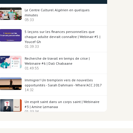
Le Centre Culturel Algérien en quelques
minutes
05:33
5 leçons sur les finances personnelles que
chaque adulte devrait connaître | Webinair #5 |
Youcef Gh
01:39:33
Recherche de travail en temps de crise |
Webinaire #6 | Dali Chabaane
01:49:55
Immigrer! Un tremplein vers de nouvelles
opportunités - Sarah Dahmani - Where'ACC 2017
14:32
Un esprit saint dans un corps saint | Webinaire
#3 | Amine Lemanaa
01:33:34
Where'ACC, c'est quoi? - Youcef Redjouani -
Where'ACC 2017