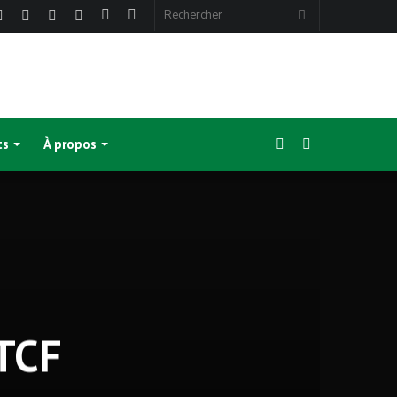
ebook
Twitter
Linkedin
YouTube
Instagram
Article
Sidebar
Rechercher
Aléatoire
(barre
latérale)
Sidebar
Switch
ts
À propos
(barre
skin
latérale)
 TCF