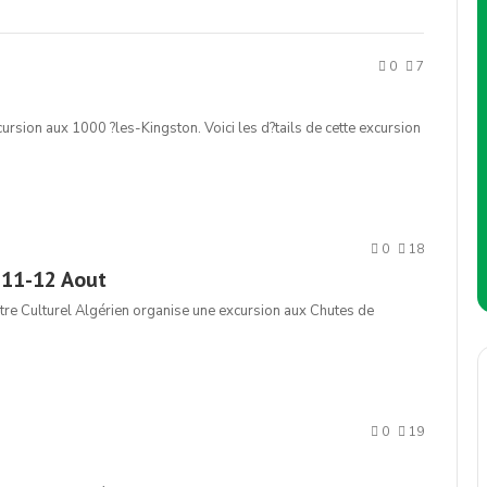
0
7
rsion aux 1000 ?les-Kingston. Voici les d?tails de cette excursion
0
18
-11-12 Aout
tre Culturel Algérien organise une excursion aux Chutes de
0
19