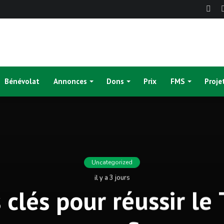
Fac
Bénévolat
Annonces
Dons
Prix
FMS
Proje
Uncategorized
il y a 3 jours
 clés pour réussir le