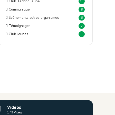
Club Techno Jeune
13
Communique
8
Évènements autres organismes
6
Témoignages
2
Club Jeunes
1
Videos
1
/
9
Vidéos