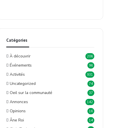
Catégories
À découvrir
206
Événements
96
Activités
931
Uncategorized
74
Oeil sur la communauté
37
Annonces
142
Opinions
16
Âne Roi
14