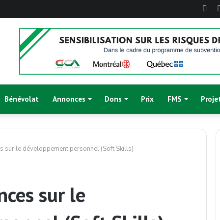
Fac
Bénévolat
Annonces
Dons
Prix
FMS
Proje
s sur le développement personnel (Soft Skills)
nces sur le