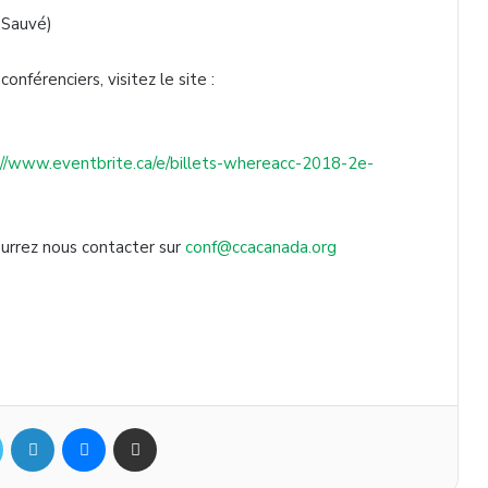
 Sauvé)
onférenciers, visitez le site :
://www.eventbrite.ca/e/billets-whereacc-2018-2e-
urrez nous contacter sur
conf@ccacanada.org
Twitter
Linkedin
Messenger
Partager par mail