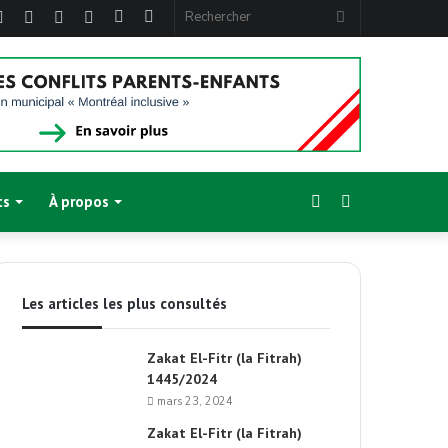
ebook
Twitter
Linkedin
YouTube
Instagram
Article
Sidebar
Rechercher
Aléatoire
(barre
latérale)
Sidebar
Switch
ts
À propos
(barre
skin
Les articles les plus consultés
latérale)
Zakat El-Fitr (la Fitrah)
1445/2024
mars 23, 2024
Zakat El-Fitr (la Fitrah)