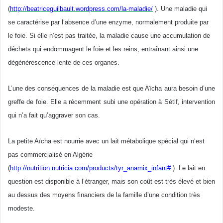
(
http://beatriceguilbault.wordpress.com/la-maladie/
). Une maladie qui
se caractérise par l
‘absence d’une enzyme, normalement produite par
le foie. Si elle n’
est pas traitée, la maladie cause une accumulation de
déchets qui endommagent le foie et les reins, entraînant ainsi une
dégénérescence lente de ces organes.
L’une des conséquences de la maladie est que Aïcha aura besoin d’une
greffe de foie. Elle a récemment subi une opération à Sétif, intervention
qui n’
a fait qu’aggraver son cas.
La petite Aïcha est nourrie avec un lait métabolique spécial qui n
‘est
pas commercialisé en Algérie
(
http://nutrition.nutricia.com/products/tyr_anamix_infant#
). Le lait en
question est disponible à l’
étranger, mais son coût est très élevé et bien
au dessus des moyens financiers de la famille d’une condition très
modeste.