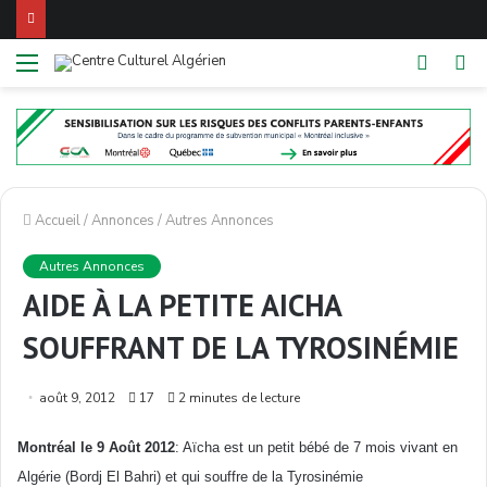
Menu
Switch
Re
skin
Accueil
/
Annonces
/
Autres Annonces
Autres Annonces
AIDE À LA PETITE AICHA
SOUFFRANT DE LA TYROSINÉMIE
août 9, 2012
17
2 minutes de lecture
Montréal le 9 Août 2012
: Aïcha est un petit bébé de 7 mois vivant en
Algérie (Bordj El Bahri) et qui souffre de la Tyrosinémie