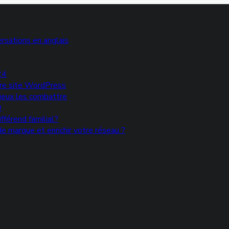
rsations en anglais
24
votre site WordPress
mieux les combattre
®
fférend familial?
e marque et enrichir votre réseau ?