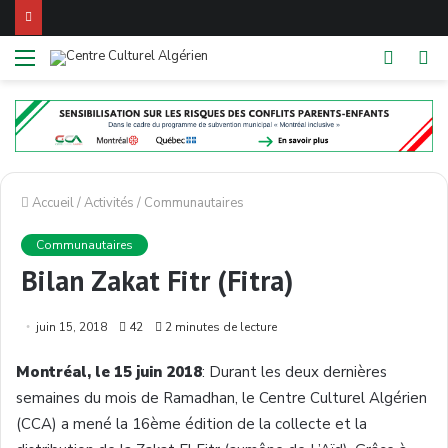
Menu
Switch
Re
skin
Accueil
/
Activités
/
Communautaires
Communautaires
Bilan Zakat Fitr (Fitra)
juin 15, 2018
42
2 minutes de lecture
Montréal, le 15 juin 2018
: Durant les deux dernières
semaines du mois de Ramadhan, le Centre Culturel Algérien
(CCA) a mené la 16ème édition de la collecte et la