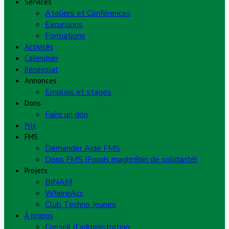
Services
Ateliers et Conférences
Excursions
Formations
Activités
Calendrier
Bénévolat
Annonces
Emplois et stages
Dons
Faire un don
Prix
FMS
Demander Aide FMS
Dons FMS (Fonds maghrébin de solidarité)
Projets
BINAM
WhereAcc
Club Techno Jeunes
À propos
Conseil d’administration