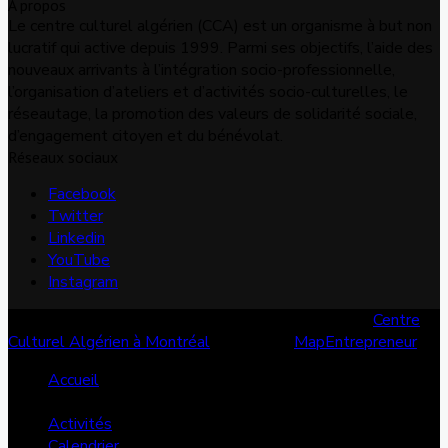
À propos
Le centre culturel algérien (CCA) est un organisme à but non
lucratif qui active depuis 1999. Parmi ses objectifs, l’aide des
nouveaux arrivants à l’intégration socio-professionnelle,
l’organisation d’ateliers et d’activités socio-culturelles, le
réseautage, la promotion des valeurs de solidarité sociale,
d’engagement citoyen et du bénévolat.
Réseaux sociaux
Facebook
Twitter
Linkedin
YouTube
Instagram
© Copyright 2026, Tous les droits sont réservés |
Centre
Culturel Algérien à Montréal
| Conçu par
MapEntrepreneur
Accueil
Services
Activités
Calendrier