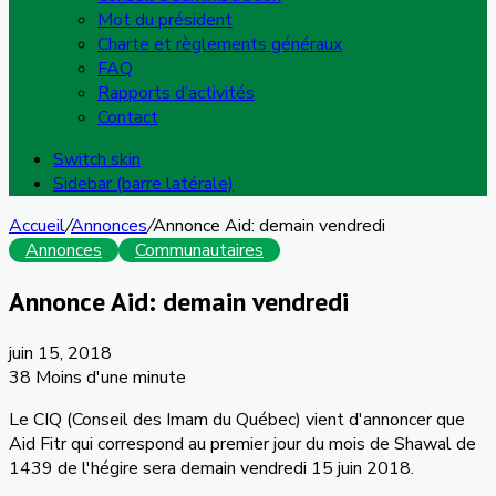
Mot du président
Charte et règlements généraux
FAQ
Rapports d’activités
Contact
Switch skin
Sidebar (barre latérale)
Accueil
/
Annonces
/
Annonce Aid: demain vendredi
Annonces
Communautaires
Annonce Aid: demain vendredi
juin 15, 2018
38
Moins d'une minute
Le CIQ (Conseil des Imam du Québec) vient d'annoncer que
Aid Fitr qui correspond au premier jour du mois de Shawal de
1439 de l'hégire sera demain vendredi 15 juin 2018.