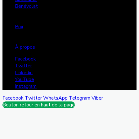
Bénévolat
Annonces
Dons
Prix
FMS
Projets
À propos
Facebook
Twitter
Linkedin
YouTube
Instagram
Facebook
Twitter
WhatsApp
Telegram
Viber
Bouton retour en haut de la page