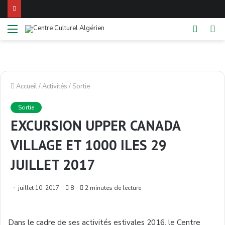
Menu
Switch
R
skin
Accueil
/
Activités
/
Sortie
Sortie
EXCURSION UPPER CANADA
VILLAGE ET 1000 ILES 29
JUILLET 2017
juillet 10, 2017
8
2 minutes de lecture
Dans le cadre de ses activités estivales 2016, le Centre