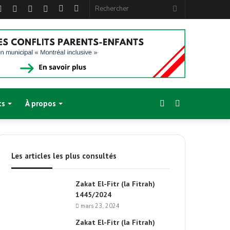
ebook
Twitter
Linkedin
YouTube
Instagram
Article
Sidebar
Rechercher
Aléatoire
(barre
latérale)
Sidebar
Switch
ts
À propos
(barre
skin
Les articles les plus consultés
latérale)
Zakat El-Fitr (la Fitrah)
1445/2024
mars 23, 2024
Zakat El-Fitr (la Fitrah)