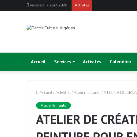
vendredi, 7 août 2026
Activités
Accueil
Services
Activités
Calendrier
Accueil
/
Activités
/
Atelier-Enfants
/
ATELIER DE CRÉA
Atelier-Enfants
ATELIER DE CRÉAT
PEINTURE POUR E