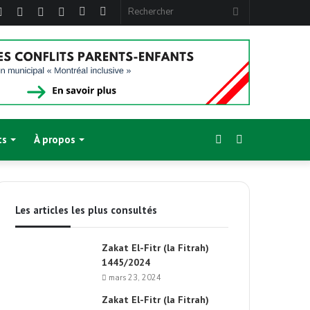
ebook
Twitter
Linkedin
YouTube
Instagram
Article
Sidebar
Rechercher
Aléatoire
(barre
latérale)
Sidebar
Switch
ts
À propos
(barre
skin
Les articles les plus consultés
latérale)
Zakat El-Fitr (la Fitrah)
1445/2024
mars 23, 2024
Zakat El-Fitr (la Fitrah)