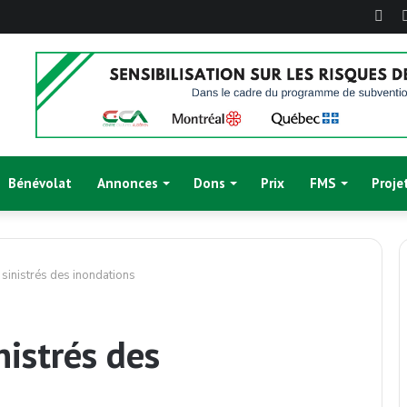
Fac
Bénévolat
Annonces
Dons
Prix
FMS
Proje
 sinistrés des inondations
nistrés des