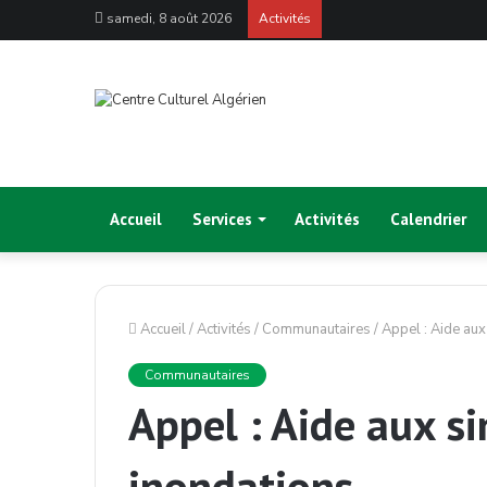
samedi, 8 août 2026
Activités
Accueil
Services
Activités
Calendrier
Accueil
/
Activités
/
Communautaires
/
Appel : Aide aux
Communautaires
Appel : Aide aux si
inondations