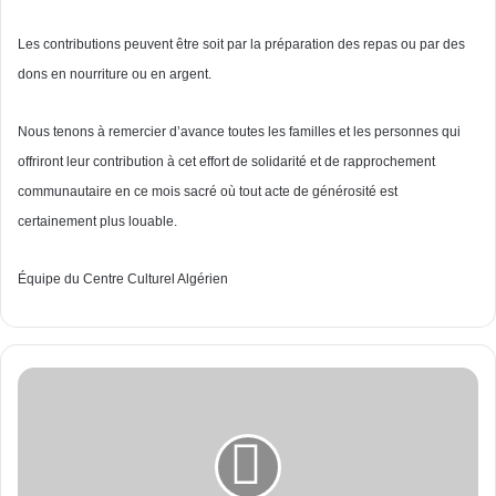
Les contributions
peuvent
être
soit
par la
préparation
des
repas
ou
par des
dons en
nourriture
ou
en argent.
Nous
tenons
à
remercier
d’avance
toutes
les
familles
et les
personnes
qui
offriront
leur
contribution
à
cet
effort de
solidarité
et de rapprochement
communautaire
en
ce
mois
sacré
où
tout
acte
de
générosité
est
certainement
plus
louable
.
Équipe
du Centre
Culturel
Algérien