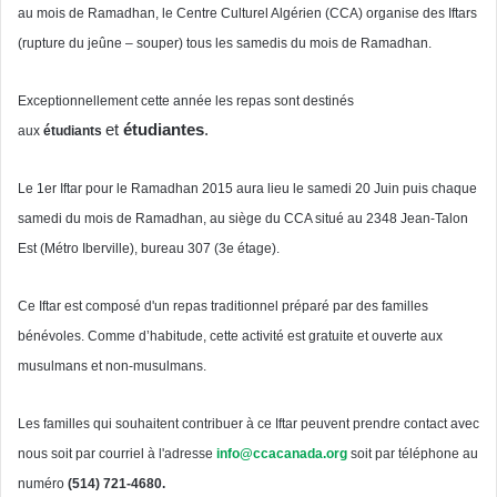
au
mois
de
Ramadhan
, le Centre
Culturel
Algérien
(
CCA
)
organise
des
Iftars
(rupture du
jeûne
–
souper
)
tous
les
samedis
du
mois
de
Ramadhan
.
Exceptionnellement
cette
année
les
repas
sont
destinés
et
étudiantes
.
aux
étudiants
Le
1er
Iftar
pour le
Ramadhan
2015 aura lieu le
samedi
20
Juin
puis
chaque
samedi
du
mois
de
Ramadhan
, au
siège
du
CCA
situé
au 2348 Jean-Talon
Est
(
Métro
Iberville
), bureau 307 (
3e
étage
).
Ce
Iftar
est
composé
d'un
repas
traditionnel
préparé
par des
familles
bénévoles
.
Comme
d’habitude
,
cette
activité
est
gratuite
et
ouverte
aux
musulmans
et
non-musulmans
.
Les
familles
qui
souhaitent
contribuer
à
ce
Iftar
peuvent
prendre
contact
avec
nous
soit
par
courriel
à
l'adresse
info@ccacanada.org
soit
par
téléphone
au
numéro
(514) 721-4680.