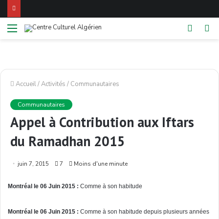
Menu
Switch
Re
skin
Accueil
/
Activités
/
Communautaires
Communautaires
Appel à Contribution aux Iftars
du Ramadhan 2015
juin 7, 2015
7
Moins d'une minute
Montréal
le 06
Juin
2015 :
Comme
à
son habitude
Montréal
le 06
Juin
2015 :
Comme
à
son habitude
depuis
plusieurs
années