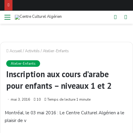
Menu
Switch
Re
skin
Accueil
/
Activités
/
Atelier-Enfants
Atelier-Enfants
Inscription aux cours d’arabe
pour enfants – niveaux 1 et 2
mai 3, 2016
10
Temps de lecture 1 minute
Montréal
, le 03
mai
2016 : Le Centre
Culturel
Algérien
a le
plaisir
de
v