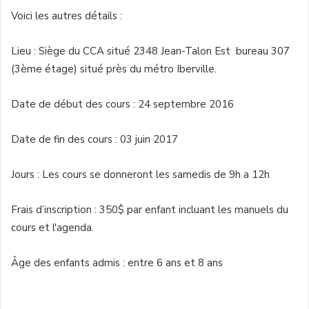
Voici
les
autres
détails
:
Lieu :
Siège
du
CCA
situé
2348 Jean-Talon
Est
bureau 307
(
3ème
étage
)
situé
près
du
métro
Iberville
.
Date de
début
des
cours
: 24
septembre
2016
Date de fin des
cours
: 03
juin
2017
Jours
: Les
cours
se
donneront
les
samedis
de
9h
a
12h
Frais
d’inscription
: 350$ par
enfant
incluant
les
manuels
du
cours
et
l'agenda
.
Âge
des
enfants
admis
:
entre
6
ans
et 8
ans