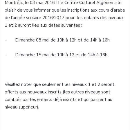
Montréal
, le 03
mai
2016 : Le Centre
Culturel
Algérien
a le
plaisir
de
vous
informer
que
les inscriptions aux
cours
d’arabe
de
l’année
scolaire
2016/2017
pour les
enfants
des
niveaux
1 et 2
auront
lieu aux dates
suivantes
:
–
Dimanche
08
mai
de
10h
à
12h
et de
14h
à
16h
–
Dimanche
15
mai
de
10h
à
12 et de
14h
à
16h
Veuillez
noter
que
seulement
les
niveaux
1 et 2
seront
offerts
aux nouveaux
inscrits
(les
autres
niveaux
sont
comblés
par les
enfants
déjà
inscrits
et qui
passent
au
niveau
supérieur
).