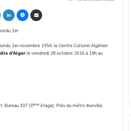
Twitter
Linkedin
Messenger
Partager par mail
iondu
1er
iondu
1er
novembre
1954, le Centre
Culturel
Algérien
ille
d’Alger
le
vendredi
28
octobre
2016
à
19h
au
ème
st
, Bureau 307 (3
étage). Près du métro Iberville.