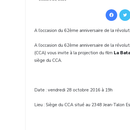
Facebook
A
l’occasion
du
62ème
anniversaire
de la
révolut
A
l’occasion
du
62ème
anniversaire
de la
révolut
(
CCA
)
vous
invite
à
la projection du film
La
Bata
siège
du
CCA
.
Date :
vendredi
28
octobre
2016
à
19h
Lieu :
Siège
du
CCA
situé
au 2348 Jean-Talon
E