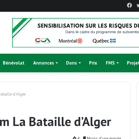
Fa
Bénévolat
Annonces
Dons
Prix
FMS
Proje
taille d’Alger
m La Bataille d’Alger
4
Moins d'une minute