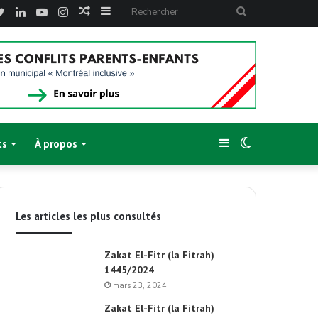
cebook
Twitter
Linkedin
YouTube
Instagram
Article
Sidebar
Rechercher
Aléatoire
(barre
latérale)
Sidebar
Switch
ts
À propos
(barre
skin
Les articles les plus consultés
latérale)
Zakat El-Fitr (la Fitrah)
1445/2024
mars 23, 2024
Zakat El-Fitr (la Fitrah)