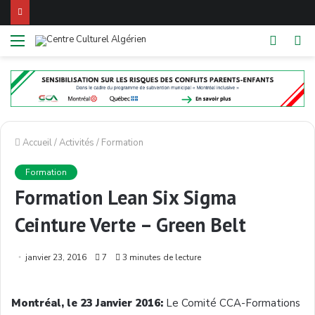
Menu
Switch
R
skin
Accueil
/
Activités
/
Formation
Formation
Formation Lean Six Sigma
Ceinture Verte – Green Belt
janvier 23, 2016
7
3 minutes de lecture
Montréal, le 23 Janvier 2016:
Le Comité CCA-Formations