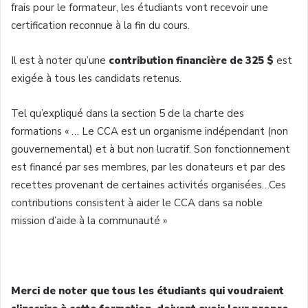
frais
pour le
formateur
, les
étudiants
vont
recevoir
une
certification
reconnue
à
la fin du
cours
.
Il
est
à
noter
qu’une
contribution
financière
de 325 $
est
exigée
à
tous
les
candidats
retenus
.
Tel
qu’expliqué
dans
la section 5 de la
charte
des
formations « … Le
CCA
est
un
organisme
indépendant
(non
gouvernemental
) et
à
but non
lucratif
. Son
fonctionnement
est
financé
par
ses
membres
, par les
donateurs
et par des
recettes
provenant
de
certaines
activités
organisées…Ces
contributions consistent
à
aider
le
CCA
dans
sa
noble
mission
d’aide
à
la
communauté
»
Merci de noter
que
tous
les
étudiants
qui
voudraient