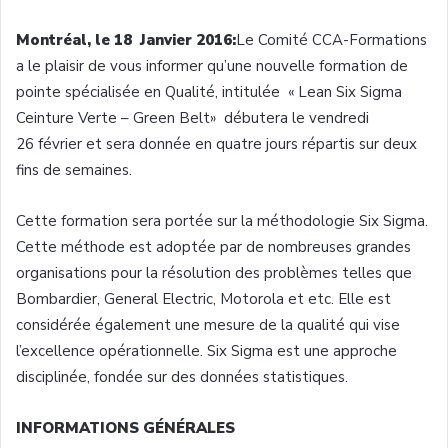
Montréal
, le 18
Janvier
2016:
Le
Comité
CCA-Formations
a le
plaisir
de
vous
informer
qu’une
nouvelle formation de
pointe
spécialisée
en
Qualité
,
intitulée
« Lean Six Sigma
Ceinture
Verte
– Green Belt»
débutera
le
vendredi
26
février
et sera
donnée
en
quatre
jours
répartis
sur
deux
fins de
semaines
.
Cette
formation sera
portée
sur
la
méthodologie
Six Sigma.
Cette
méthode
est
adoptée
par de
nombreuses
grandes
organisations
pour la
résolution
des
problèmes
telles
que
Bombardier, General Electric, Motorola et etc. Elle
est
considérée
également
une
mesure
de la
qualité
qui vise
l’excellence
opérationnelle
. Six Sigma
est
une
approche
disciplinée
,
fondée
sur
des
données
statistiques
.
INFORMATIONS
GÉNÉRALES