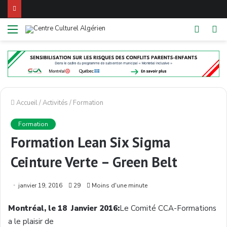
Menu
Switch
R
skin
Accueil
/
Activités
/
Formation
Formation
Formation Lean Six Sigma
Ceinture Verte – Green Belt
janvier 19, 2016
29
Moins d'une minute
Montréal
, le 18
Janvier
2016:
Le
Comité
CCA-Formations
a le
plaisir
de