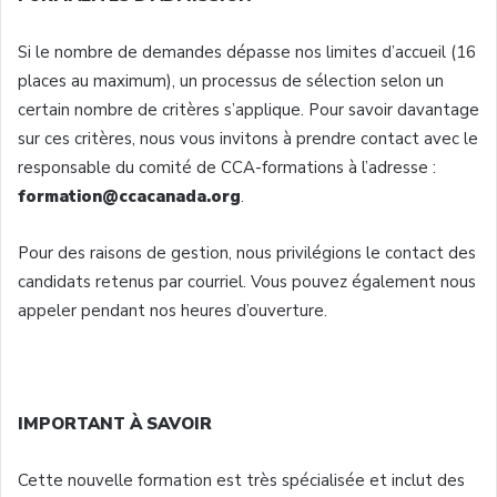
Si le
nombre
de
demandes
dépasse
nos
limites
d’accueil
(16
places au maximum), un
processus
de
sélection
selon
un
certain
nombre
de
critères
s’applique
. Pour savoir
davantage
sur
ces
critères
,
nous
vous
invitons
à
prendre
contact
avec
le
responsable
du
comité
de
CCA-formations
à
l’adresse
:
formation@ccacanada.org
.
Pour des raisons de
gestion
,
nous
privilégions
le contact des
candidats
retenus
par
courriel
.
Vous
pouvez
également
nous
appeler
pendant nos
heures
d’ouverture
.
IMPORTANT
À
SAVOIR
Cette
nouvelle formation
est
très
spécialisée
et
inclut
des