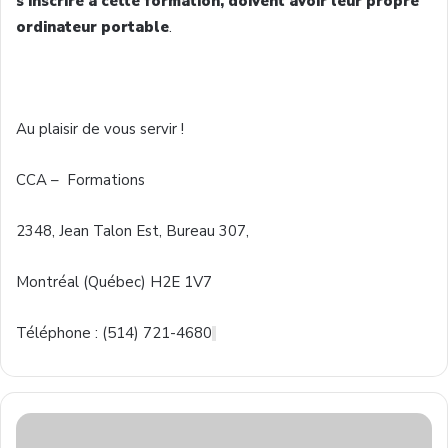
s'inscrire
à
cette
formation,
doivent
avoir
leur
propre
ordinateur
portable
.
Au
plaisir
de
vous
servir
!
CCA
– Formations
2348, Jean Talon
Est
, Bureau 307,
Montréal
(
Québec
)
H2E
1V7
Téléphone
: (514) 721-4680