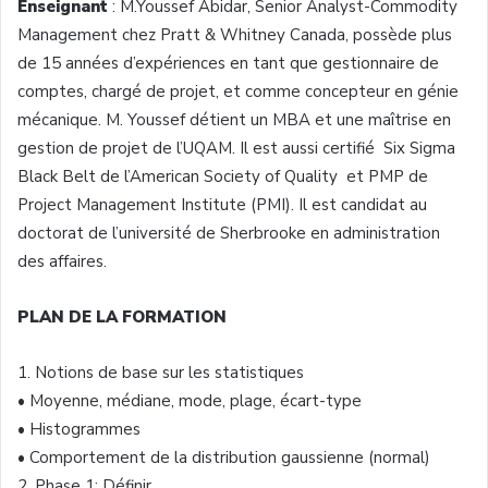
Enseignant
: M.Youssef
Abidar
, Senior Analyst-Commodity
Management
chez
Pratt & Whitney Canada,
possède
plus
de 15
années
d’expériences
en
tant
que
gestionnaire
de
comptes
,
chargé
de
projet
, et
comme
concepteur
en
génie
mécanique
. M.
Youssef
détient
un MBA et
une
maîtrise
en
gestion
de
projet
de
l’UQAM
. Il
est
aussi
certifié
Six Sigma
Black Belt de
l’American
Society of Quality et
PMP
de
Project Management Institute (PMI). Il
est
candidat
au
doctorat
de
l’université
de
Sherbrooke
en administration
des affaires.
PLAN DE LA FORMATION
1.
Notions de base
sur
les
statistiques
•
Moyenne
,
médiane
, mode,
plage
,
écart-type
•
Histogrammes
•
Comportement
de la distribution
gaussienne
(normal)
2.
Phase 1:
Définir