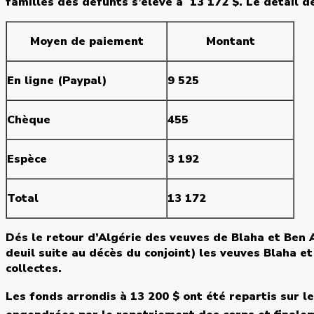
familles
des
défunts
s’élève
à
13 172 $. Le
détail
de
Moyen
de
paiement
Montant
En
ligne
(
Paypal
)
9 525
Chèque
455
Espèce
3 192
Total
13 172
Dés
le
retour
d’Algérie
des
veuves
de
Blaha
et Ben
deuil
suite au
décès
du conjoint) les
veuves
Blaha
et
collectes
.
Les fonds
arrondis
à
13 200 $
ont
été
repartis
sur
l