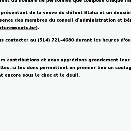
ment
du
nombre
de
personnes
que
compose
chaque
fa
eprésentant
de la
veuve
du
défunt
Blaha
et un
deuxiè
sence
des
membres
du
conseil
d’administration
et
bé
ature=youtu.be
).
us
contacter
au (514) 721-4680
durant
les
heures
d'ou
urs
contributions et
nous
apprécions
grandement
leur
lles
,
si
les dons
permettent
en premier lieu un
soula
nt
encore
sous
le choc et le
deuil
.