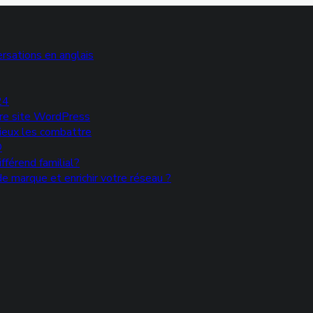
rsations en anglais
24
votre site WordPress
mieux les combattre
®
fférend familial?
e marque et enrichir votre réseau ?