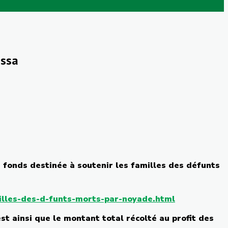
issa
 fonds
destinée
à
soutenir
les
familles
des
défunts
milles-des-d-funts-morts-par-noyade.html
est
ainsi
que
le
montant
total
récolté
au profit des