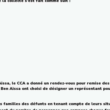
 la
collecte
s’est
fait
comme
suit :
Aissa
, le
CCA
a
donné
un
rendez-vous
pour remise des
 Ben
Aissa
ont
choisi
de
désigner
un
représentant
pou
es
familles
des
défunts
en tenant
compte
de
leurs
sit