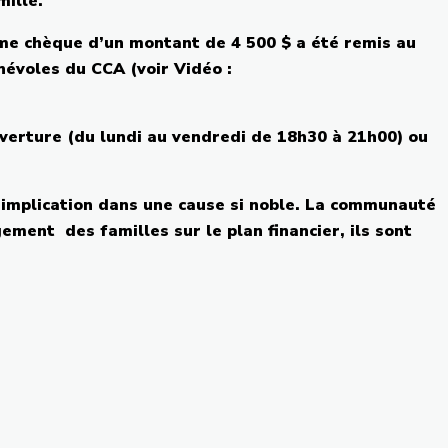
mille
.
me
chèque
d’un
montant
de 4 500 $ a
été
remis
au
névoles
du
CCA
(
voir
Vidéo
:
verture
(du
lundi
au
vendredi
de
18h30
à
21h00
)
ou
implication
dans
une
cause
si
noble. La
communauté
gement
des
familles
sur
le plan financier,
ils
sont