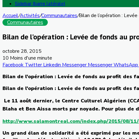
Sidebar (barre latérale)
Accueil
/
Activités
/
Communautaires
/
Bilan de l’opération : Levé
Communautaires
Bilan de l’opération : Levée de fonds au pr
octobre 28, 2015
10
Moins d'une minute
Facebook
Twitter
Linkedin
Messenger
Messenger
WhatsApp
Bilan
de
l'opération
:
Levée
de fonds au profit des
f
Bilan
de
l'opération
:
Levée
de fonds au profit des
f
Le 11
août
dernier, le Centre
Culturel
Algérien
(
CC
Blaha
et Ben
Aissa
morts
par
noyade
. Pour plus de
d
http://www.salamontreal.com/index.php/2015/08/11/a
Un grand
élan
de
solidarité
a
été
exprimé
par les
me