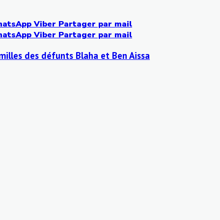
atsApp
Viber
Partager par mail
atsApp
Viber
Partager par mail
amilles des défunts Blaha et Ben Aissa