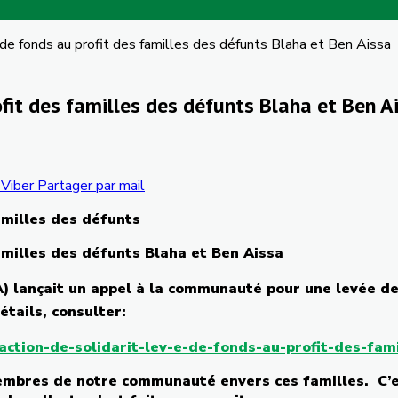
e de fonds au profit des familles des défunts Blaha et Ben Aissa
ofit des familles des défunts Blaha et Ben A
Viber
Partager par mail
amilles
des
défunts
amilles
des
défunts
Blaha
et Ben
Aissa
A
)
lançait
un
appel
à
la
communauté
pour
une
levée
de
étails
, consulter:
ction-de-solidarit-lev-e-de-fonds-au-profit-des-fa
mbres
de
notre
communauté
envers
ces
familles
.
C’