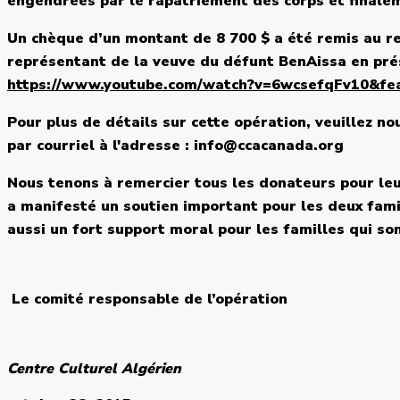
engendrées
par le
rapatriement
des corps et
finale
Un
chèque
d’un
montant
de 8 700 $ a
été
remis
au
r
représentant
de la
veuve
du
défunt
BenAissa
en
pré
https://www.youtube.com/watch?v=
6wcsefqFv10
&fe
Pour plus de
détails
sur
cette
opération
,
veuillez
no
par
courriel
à
l'adresse
: info@ccacanada.org
Nous
tenons
à
remercier
tous
les
donateurs
pour
le
a
manifesté
un
soutien
important pour les
deux
fami
aussi
un fort support moral pour les
familles
qui
so
Le
comité
responsable
de
l’opération
Centre
Culturel
Algérien