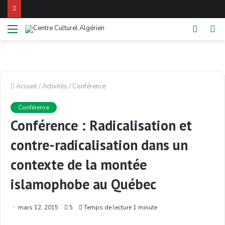
Menu
Switch
Re
skin
Accueil
/
Activités
/
Conférence
Conférence
Conférence : Radicalisation et
contre-radicalisation dans un
contexte de la montée
islamophobe au Québec
mars 12, 2015
5
Temps de lecture 1 minute