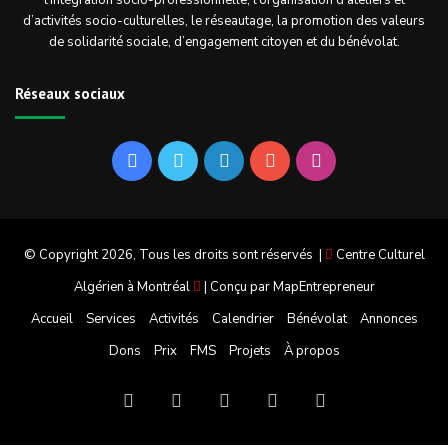
l’intégration socio-professionnelle, l’organisation d’ateliers et
d’activités socio-culturelles, le réseautage, la promotion des valeurs
de solidarité sociale, d’engagement citoyen et du bénévolat.
Réseaux sociaux
Facebook
Twitter
Linkedin
YouTube
Instagram
© Copyright 2026, Tous les droits sont réservés |
Centre Culturel
Algérien à Montréal
| Conçu par
MapEntrepreneur
Accueil
Services
Activités
Calendrier
Bénévolat
Annonces
Dons
Prix
FMS
Projets
À propos
Facebook
Twitter
Linkedin
YouTube
Instagram