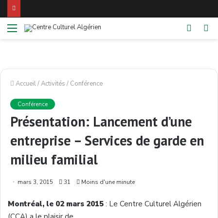
Menu
Switch
Re
skin
Accueil
/
Activités
/
Conférence
Conférence
Présentation: Lancement d’une
entreprise – Services de garde en
milieu familial
mars 3, 2015
31
Moins d'une minute
Montréal
, le 02 mars 2015
: Le Centre
Culturel
Algérien
(
CCA
) a le
plaisir
de