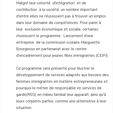
Malgré
leur
volonté
d'intégration
et de
contribution
à
la
société
, un
nombre
important
d'entre
elles
ne
réussissent
pas
à
trouver
un
emploi
dans
leur
domaine
de
compétences
. Pour parer
à
leur
exclusion
économique
et
sociale
,
certaines
choisissent
le
programme
:
Lancement
d'une
entreprise
de la commission
scolaire
Marguerite
Bourgeoys
en
partenariat
avec
le
centre
d'encadrement
pour
jeunes
filles
immigrantes
(
CEJFI
).
Ce
programme
sera
présenté
pour
illustrer
le
développement
de services
adaptés
aux
besoins
des
femmes
immigrantes
en
matière
entrepreneuriale
et
pourquoi
le
métier
de
responsable
en services de
garde
(
RSG
) en milieu familial
leur
apparaît
,
ainsi
qu'à
leurs
conjoints
parfois
,
comme
une
alternative
à
leur
situation.