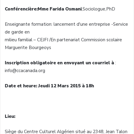
Conférencière
:
Mme
Farida
Osmani
,
Sociologue
,PhD
Enseignante
formation:
lancement
d'une
entreprise
-Service
de
garde
en
milieu familial –
CEJFI
/En
partenariat
Commission
scolaire
Marguerite
Bourgeoys
Inscription
obligatoire
en
envoyant
un
courriel
à
:
info@ccacanada.org
Date et
heure
:
Jeudi
12 Mars 2015
à
18h
Lieu
:
Siège
du Centre
Culturel
Algérien
situé
au 2348, Jean Talon