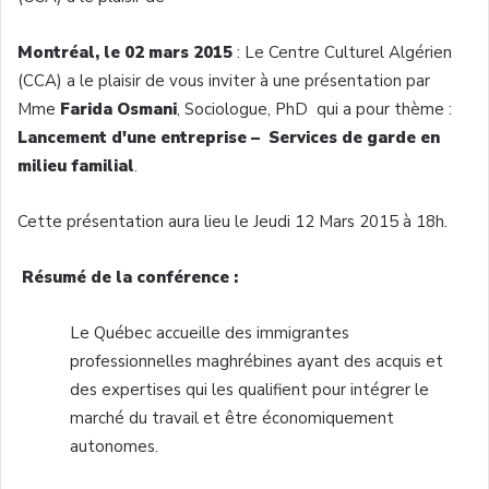
Montréal
, le 02 mars 2015
: Le Centre
Culturel
Algérien
(
CCA
) a le
plaisir
de
vous
inviter
à
une
présentation
par
Mme
Farida
Osmani
,
Sociologue
, PhD qui a pour
thème
:
Lancement
d'une
entreprise
– Services de
garde
en
milieu familial
.
Cette
présentation
aura lieu le
Jeudi
12 Mars 2015
à
18h
.
Résumé
de la
conférence
:
Le
Québec
accueille
des
immigrantes
professionnelles
maghrébines
ayant
des
acquis
et
des
expertises
qui les
qualifient
pour
intégrer
le
marché
du travail et
être
économiquement
autonomes
.