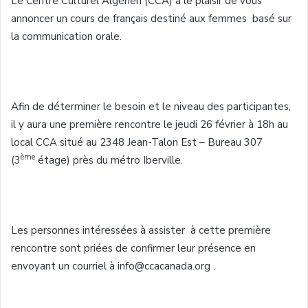
Le Centre
Culturel
Algérien
(
CCA
) a le
plaisir
de
vous
annoncer
un
cours
de
français
destiné
aux femmes
basé
sur
la communication orale.
Afin de déterminer le besoin et le niveau des participantes,
il y aura
une
première
rencontre
le
jeudi
26
février
à
18h
au
local
CCA
situé
au 2348 Jean-Talon
Est
– Bureau 307
ème
(
3
étage
)
près
du
métro
Iberville
.
Les
personnes
intéressées
à
assister
à
cette
première
rencontre
sont
priées
de
confirmer
leur
présence
en
envoyant
un
courriel
à
info@ccacanada.org .