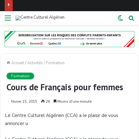
Menu
Switch
Re
skin
Accueil
/
Activités
/
Formation
Formation
Cours de Français pour femmes
février 15, 2015
26
Moins d'une minute
Le Centre
Culturel
Algérien
(
CCA
) a le
plaisir
de
vous
annoncer
u