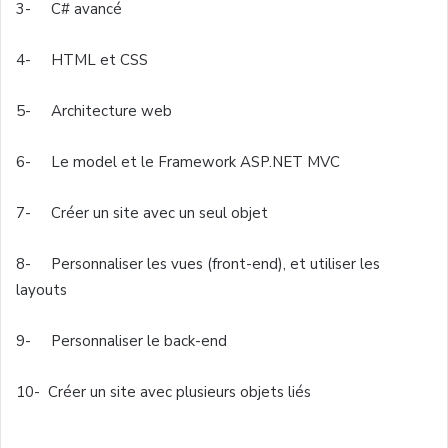
3- C#
avancé
4- HTML et CSS
5- Architecture web
6- Le model et le Framework ASP.NET
MVC
7-
Créer
un site
avec
un
seul
objet
8-
Personnaliser
les
vues
(front-end), et
utiliser
les
layouts
9- Personnaliser le back-end
10- Créer un site avec plusieurs objets liés