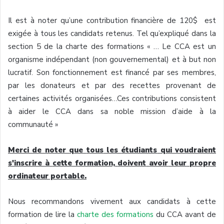
Il
est
à
noter
qu’une
contribution
financière
de 120$
est
exigée
à
tous
les
candidats
retenus
. Tel
qu’expliqué
dans
la
section 5 de la
charte
des formations « … Le
CCA
est
un
organisme
indépendant
(non
gouvernemental
) et
à
but non
lucratif
. Son
fonctionnement
est
financé
par
ses
membres
,
par les
donateurs
et par des
recettes
provenant
de
certaines
activités
organisées…Ces
contributions consistent
à
aider
le
CCA
dans
sa
noble mission
d’aide
à
la
communauté
»
Merci de noter
que
tous
les
étudiants
qui
voudraient
s'inscrire
à
cette
formation,
doivent
avoir
leur
propre
ordinateur
portable.
Nous recommandons vivement aux
candidats
à
cette
formation de lire la
charte
des formations
du
CCA
avant de