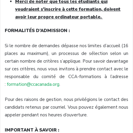
Merci de noter
que
tous
les
étudiants
qui
voudraient
s'inscrire
à
cette
formation,
doivent
avoir
leur
propre
ordinateur
portable.
FORMALITÉS
D’ADMISSION
:
Si le
nombre
de
demandes
dépasse
nos
limites
d’accueil
(16
places au maximum), un
processus
de
sélection
selon
un
certain
nombre
de
critères
s’applique
. Pour savoir
davantage
sur
ces
critères
,
nous
vous
invitons
à
prendre
contact
avec
le
responsable
du
comité
de
CCA-formations
à
l’adresse
:
formation@ccacanada.org
.
Pour des raisons de
gestion
,
nous
privilégions
le contact des
candidats
retenus
par
courriel
.
Vous
pouvez
également
nous
appeler
pendant nos
heures
d’ouverture
.
IMPORTANT
À
SAVOIR :