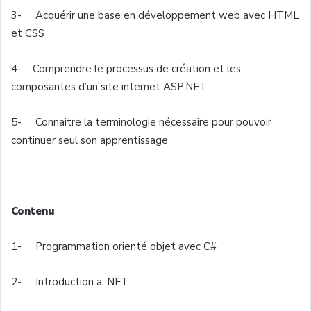
3-
Acquérir
une
base en
développement
web
avec
HTML
et CSS
4-
Comprendre
le
processus
de
création
et les
composantes
d’un
site internet ASP.NET
5-
Connaitre
la
terminologie
nécessaire
pour
pouvoir
continuer
seul
son apprentissage
Contenu
1- Programmation
orienté
objet
avec
C#
2- Introduction a .NET