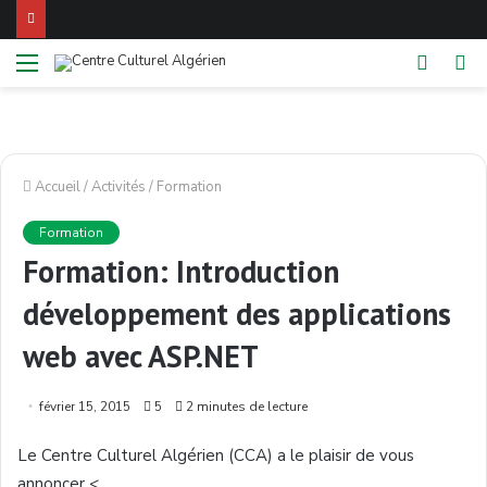
Menu
Switch
Re
skin
Accueil
/
Activités
/
Formation
Formation
Formation: Introduction
développement des applications
web avec ASP.NET
février 15, 2015
5
2 minutes de lecture
Le Centre
Culturel
Algérien
(
CCA
) a le
plaisir
de
vous
annoncer
<