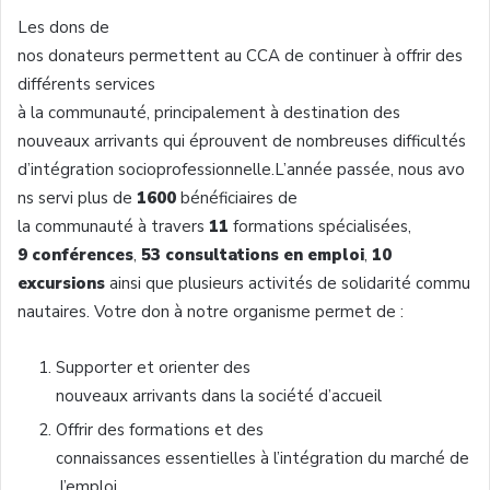
L
es dons de
nos
donateurs
permettent
au
CCA
de
continuer
à
offrir
des
différents services
à
la
communauté,
principalement
à
destination des
nouveaux
arrivants
qui
éprouvent
de
nombreuses
difficultés
d’intégration
socioprofessionnelle.
L’année
passée,
nous
avo
ns
servi
plus de
1600
bénéficiaires
de
la
communauté
à
travers
11
formations
spécialisées
,
9 conférences
,
53 consultations en emploi
,
10
excursions
ainsi
que
plusieurs
activités
de
solidarité
commu
nautaires
.
Votre
don
à
notre
organisme
permet
de :
Supporter et
orienter
des
nouveaux
arrivants
dans
la
société
d’accueil
Offrir des formations et des
connaissances
essentielles
à
l’intégration
du
marché
de
l’emploi