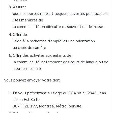
Assurer
que
nos
portes
restent
toujours
ouvertes
pour
accueilli
r
les
membres
de
la
communauté
en
difficulté
et
souvent
en
détresse.
Offrir de
l’aide
à
la
recherche
d’emploi
et
une
orientation
au
choix
de
carrière
Offrir des
activités
aux
enfants
de
la
communauté
,
notamment
des
cours
de
langue
ou
de
soutien
scolaire
.
Vous
pouvez
envoyer
votre
don:
En
vous
présentant
au
siège
du
CCA
sis au 2348, Jean
Talon
Est
Suite
307,
H2E
1V7
,
Montréal
Métro
Iberville