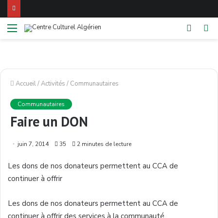
Menu
Switch
Re
skin
Accueil
/
Activités
/
Communautaires
Communautaires
Faire un DON
juin 7, 2014
35
2 minutes de lecture
Les dons de nos
donateurs
permettent
au
CCA
de
continuer
à
offrir
Les dons de nos
donateurs
permettent
au
CCA
de
continuer
à
offrir
des services
à
la
communauté