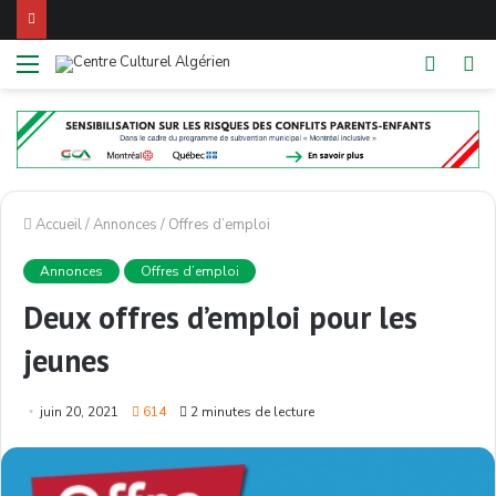
Menu
Switch
Re
skin
Accueil
/
Annonces
/
Offres d’emploi
Annonces
Offres d’emploi
Deux offres d’emploi pour les
jeunes
juin 20, 2021
614
2 minutes de lecture