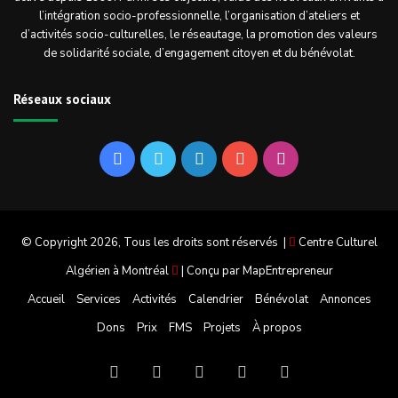
l’intégration socio-professionnelle, l’organisation d’ateliers et
d’activités socio-culturelles, le réseautage, la promotion des valeurs
de solidarité sociale, d’engagement citoyen et du bénévolat.
Réseaux sociaux
Facebook
Twitter
Linkedin
YouTube
Instagram
© Copyright 2026, Tous les droits sont réservés |
Centre Culturel
Algérien à Montréal
| Conçu par
MapEntrepreneur
Accueil
Services
Activités
Calendrier
Bénévolat
Annonces
Dons
Prix
FMS
Projets
À propos
Facebook
Twitter
Linkedin
YouTube
Instagram