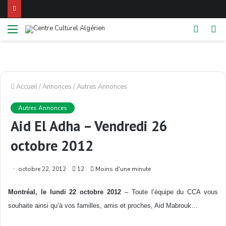
Menu
Switch
Re
skin
Accueil
/
Annonces
/
Autres Annonces
Autres Annonces
Aid El Adha – Vendredi 26
octobre 2012
octobre 22, 2012
12
Moins d'une minute
Montréal, le lundi 22 octobre 2012
– Toute l’équipe du CCA vous
souhaite ainsi qu’à vos familles, amis et proches, Aid Mabrouk…