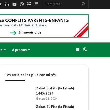
cebook
Twitter
Linkedin
YouTube
Instagram
Article
Sidebar
Rechercher
Aléatoire
(barre
latérale)
Sidebar
Switch
ts
À propos
(barre
skin
Les articles les plus consultés
latérale)
Zakat El-Fitr (la Fitrah)
1445/2024
mars 23, 2024
Zakat El-Fitr (la Fitrah)