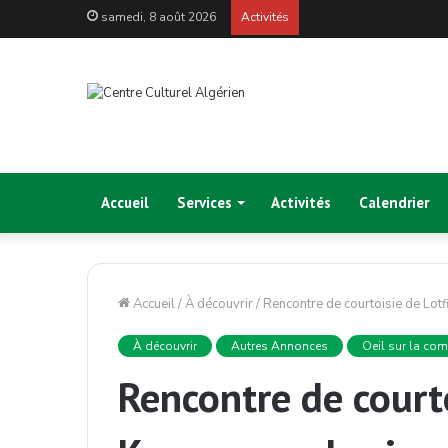
samedi, 8 août 2026
Activités
Accueil
Services
Activités
Calendrier
Accueil
/
À découvrir
/
Rencontre de courtoisie de Lot
À découvrir
Autres Annonces
Oeil sur la co
Rencontre de court