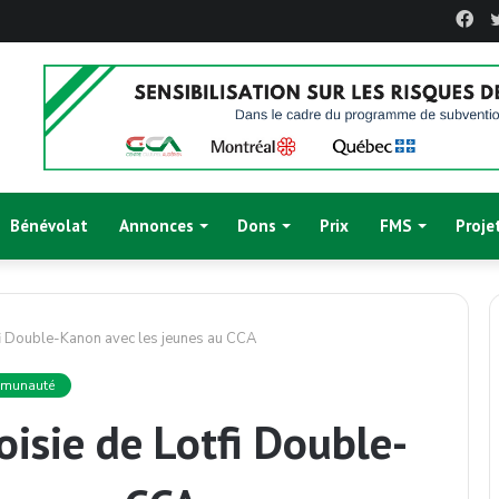
Fa
Bénévolat
Annonces
Dons
Prix
FMS
Proje
fi Double-Kanon avec les jeunes au CCA
mmunauté
oisie de Lotfi Double-