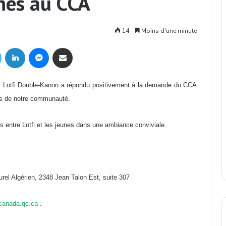
nes au CCA
14
Moins d'une minute
Twitter
Linkedin
Messenger
Partager par mail
t, Lotfi Double-Kanon a répondu positivement à la demande du CCA
res de notre communauté.
s entre Lotfi et les jeunes dans une ambiance conviviale.
rel Algérien, 2348 Jean Talon Est, suite 307
canada.qc.ca
.