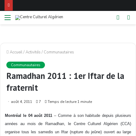
Menu
Switch
Re
skin
Accueil
/
Activités
/
Communautaires
Communautaires
Ramadhan 2011 : 1er Iftar de la
fraternit
août 4, 2011
7
Temps de lecture 1 minute
Montréal le 04 août 2011
– Comme à son habitude depuis plusieurs
années au mois de Ramadhan, le Centre Culturel Algérien (CCA)
organise tous les samedis un Iftar (rupture du jeûne) ouvert au large