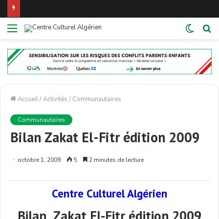
Menu
Switch
R
skin
Accueil
/
Activités
/
Communautaires
Communautaires
Bilan Zakat El-Fitr édition 2009
octobre 1, 2009
5
2 minutes de lecture
Centre Culturel Algérien
Bilan Zakat El-Fitr édition 2009