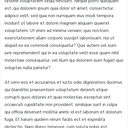
ratione voluptatem sequi nesciunt. Neque porro quisquam
est, qui dolorem ipsum quia dolor sit amet, consectetur,
adipisci velit, sed quia non numquam eius modi tempora
incidunt ut labore et dolore magnam aliquam quaerat
voluptatem. Ut enim ad minima veniam, quis nostrum
exercitationem ullam corporis suscipit laboriosam, nisi ut
aliquid ex ea commodi consequatur? Quis autem vel eum
iure reprehenderit qui in ea voluptate velit esse quam nihil
molestiae consequatur, vel illum qui dolorem eum fugiat quo
voluptas nulla pariatur?
At vero eos et accusamus et iusto odio dignissimos ducimus
qui blanditiis praesentium voluptatum deleniti atque
corrupti quos dolores et quas molestias excepturi sint
occaecati cupiditate non provident, similique sunt in culpa
qui officia deserunt mollitia animi, id est laborum et dolorum
fuga. Et harum quidem rerum facilis est et expedita
distinctio. Nam libero tempore, cum soluta nobis est