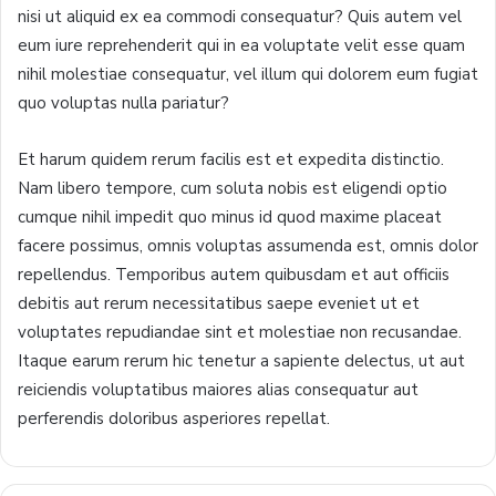
nisi ut aliquid ex ea commodi consequatur? Quis autem vel
eum iure reprehenderit qui in ea voluptate velit esse quam
nihil molestiae consequatur, vel illum qui dolorem eum fugiat
quo voluptas nulla pariatur?
Et harum quidem rerum facilis est et expedita distinctio.
Nam libero tempore, cum soluta nobis est eligendi optio
cumque nihil impedit quo minus id quod maxime placeat
facere possimus, omnis voluptas assumenda est, omnis dolor
repellendus. Temporibus autem quibusdam et aut officiis
debitis aut rerum necessitatibus saepe eveniet ut et
voluptates repudiandae sint et molestiae non recusandae.
Itaque earum rerum hic tenetur a sapiente delectus, ut aut
reiciendis voluptatibus maiores alias consequatur aut
perferendis doloribus asperiores repellat.