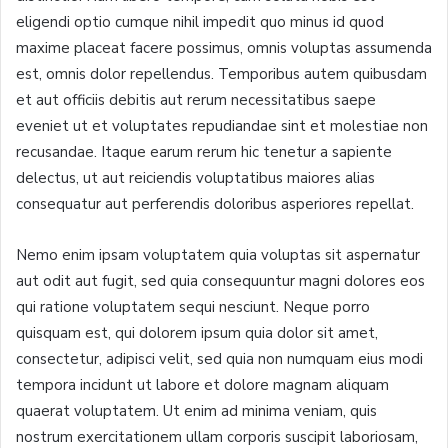
eligendi optio cumque nihil impedit quo minus id quod
maxime placeat facere possimus, omnis voluptas assumenda
est, omnis dolor repellendus. Temporibus autem quibusdam
et aut officiis debitis aut rerum necessitatibus saepe
eveniet ut et voluptates repudiandae sint et molestiae non
recusandae. Itaque earum rerum hic tenetur a sapiente
delectus, ut aut reiciendis voluptatibus maiores alias
consequatur aut perferendis doloribus asperiores repellat.
Nemo enim ipsam voluptatem quia voluptas sit aspernatur
aut odit aut fugit, sed quia consequuntur magni dolores eos
qui ratione voluptatem sequi nesciunt. Neque porro
quisquam est, qui dolorem ipsum quia dolor sit amet,
consectetur, adipisci velit, sed quia non numquam eius modi
tempora incidunt ut labore et dolore magnam aliquam
quaerat voluptatem. Ut enim ad minima veniam, quis
nostrum exercitationem ullam corporis suscipit laboriosam,