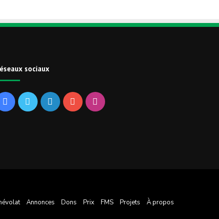
éseaux sociaux
Facebook
Twitter
Linkedin
YouTube
Instagram
névolat
Annonces
Dons
Prix
FMS
Projets
À propos