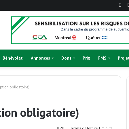
Fac
Bénévolat
Annonces
Dons
Prix
FMS
Proje
iption obligatoire)
tion obligatoire)
28
Temps de lecture 1 minute