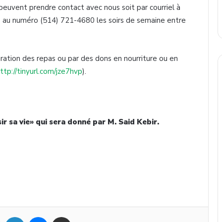
r peuvent prendre contact avec nous soit par courriel à
e au numéro (514) 721-4680 les soirs de semaine entre
aration des repas ou par des dons en nourriture ou en
ttp://tinyurl.com/jze7hvp
).
sir sa vie» qui sera donné par M. Said Kebir.
Twitter
Linkedin
Messenger
Partager par mail