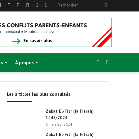
ebook
Twitter
Linkedin
YouTube
Instagram
Article
Sidebar
Rechercher
Aléatoire
(barre
latérale)
Sidebar
Switch
ts
À propos
(barre
skin
Les articles les plus consultés
latérale)
Zakat El-Fitr (la Fitrah)
1445/2024
mars 23, 2024
Zakat El-Fitr (la Fitrah)