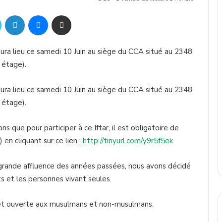
Twitter
Linkedin
Messenger
Partager par mail
ra lieu ce samedi 10 Juin au siège du CCA situé au 2348
 étage).
ra lieu ce samedi 10 Juin au siège du CCA situé au 2348
 étage).
s que pour participer à ce Iftar, il est obligatoire de
) en cliquant sur ce lien :
http://tinyurl.com/y9r5f5ek
 grande affluence des années passées, nous avons décidé
s et les personnes vivant seules.
 et ouverte aux musulmans et non-musulmans.