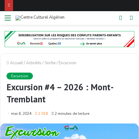
Menu
Switch
Re
skin
Accueil
/
Activités
/
Sortie
/
Excursion
Excursion
Excursion #4 – 2026 : Mont-
Tremblant
mai 6, 2024
1 018
2 minutes de lecture