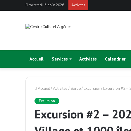
mercredi, 5 août 2026
Activités
Accueil
Services
Activités
Calendrier
Accueil
/
Activités
/
Sortie
/
Excursion
/
Excursion #2 – 
Excursion
Excursion #2 – 20
Village et 1000 île