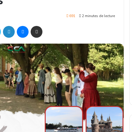
691
2 minutes de lecture
ok
Twitter
Linkedin
Messenger
Partager par mail