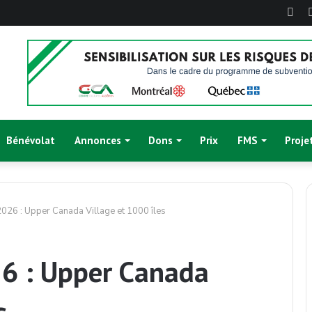
Fac
Bénévolat
Annonces
Dons
Prix
FMS
Proje
2026 : Upper Canada Village et 1000 îles
26 : Upper Canada
s