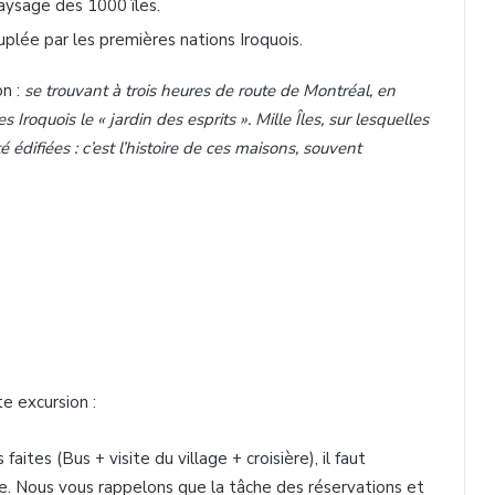
paysage des 1000 îles.
euplée par les premières nations Iroquois.
on :
se trouvant à trois heures de route de Montréal, en
 Iroquois le « jardin des esprits ». Mille Îles, sur lesquelles
difiées : c’est l’histoire de ces maisons, souvent
te excursion :
aites (Bus + visite du village + croisière), il faut
le. Nous vous rappelons que la tâche des réservations et