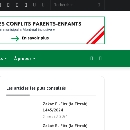
ebook
Twitter
Linkedin
YouTube
Instagram
Article
Sidebar
Rechercher
Aléatoire
(barre
latérale)
Sidebar
Switch
ts
À propos
(barre
skin
Les articles les plus consultés
latérale)
Zakat El-Fitr (la Fitrah)
1445/2024
mars 23, 2024
Zakat El-Fitr (la Fitrah)