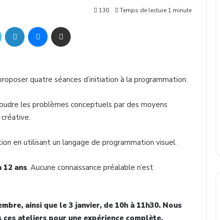
130
Temps de lecture 1 minute
ok
Twitter
Linkedin
Messenger
Partager par mail
proposer quatre séances d’initiation à la programmation.
oudre les problèmes conceptuels par des moyens
 créative.
ation en utilisant un langage de programmation visuel.
à 12 ans
. Aucune connaissance préalable n’est
embre, ainsi que le 3 janvier, de 10h à 11h30.
Nous
s ces ateliers pour une expérience complète.