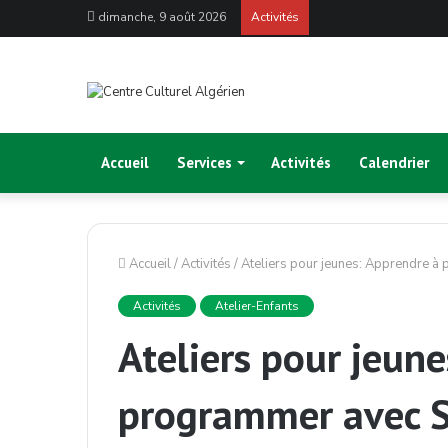
dimanche, 9 août 2026
Activités
Accueil
Services
Activités
Calendrier
Accueil
/
Activités
/
Ateliers pour jeunes: Apprendre
Activités
Atelier-Enfants
Ateliers pour jeun
programmer avec 