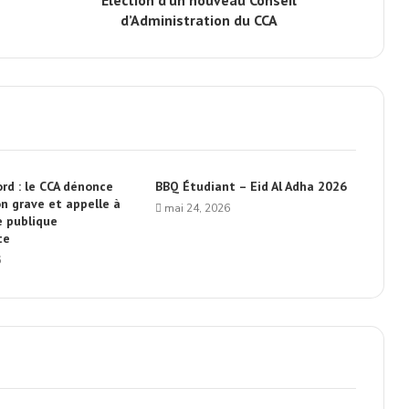
Élection d’un nouveau Conseil
d’Administration du CCA
rd : le CCA dénonce
BBQ Étudiant – Eid Al Adha 2026
n grave et appelle à
mai 24, 2026
 publique
te
6