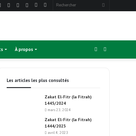
ebook
Twitter
Linkedin
YouTube
Instagram
Article
Sidebar
Rechercher
Aléatoire
(barre
latérale)
Sidebar
Switch
ts
À propos
(barre
skin
Les articles les plus consultés
latérale)
Zakat El-Fitr (la Fitrah)
1445/2024
mars 23, 2024
Zakat El-Fitr (la Fitrah)
1444/2023
avril 4, 2023