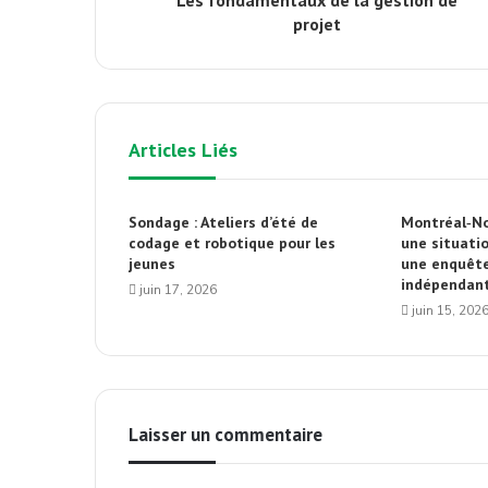
Les fondamentaux de la gestion de
projet
Articles Liés
Sondage : Ateliers d’été de
Montréal‑No
codage et robotique pour les
une situatio
jeunes
une enquête
indépendan
juin 17, 2026
juin 15, 202
Laisser un commentaire