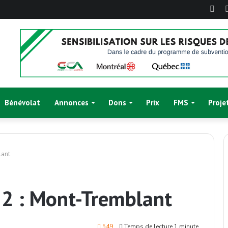
Fac
Bénévolat
Annonces
Dons
Prix
FMS
Proje
lant
22 : Mont-Tremblant
549
Temps de lecture 1 minute