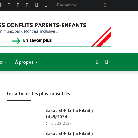
ebook
Twitter
Linkedin
YouTube
Instagram
Article
Sidebar
Rechercher
Aléatoire
(barre
latérale)
Sidebar
Switch
ts
À propos
(barre
skin
Les articles les plus consultés
latérale)
Zakat El-Fitr (la Fitrah)
1445/2024
mars 23, 2024
Zakat El-Fitr (la Fitrah)