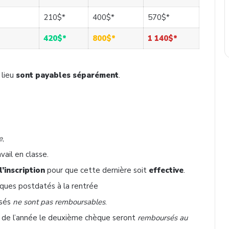
210$*
400$*
570$*
420$*
800$*
1 140$*
 lieu
sont payables séparément
.
.
e
,
vail en classe.
l’inscription
pour que cette dernière soit
effective
.
hèques postdatés à la rentrée
ssés
ne sont pas remboursables
.
 de l’année le deuxième chèque seront
remboursés au