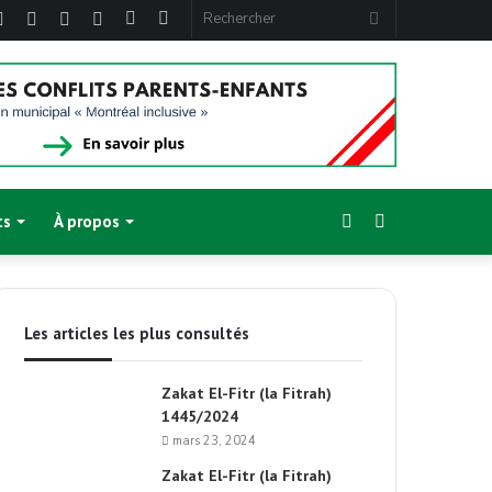
ebook
Twitter
Linkedin
YouTube
Instagram
Article
Sidebar
Rechercher
Aléatoire
(barre
latérale)
Sidebar
Switch
ts
À propos
(barre
skin
Les articles les plus consultés
latérale)
Zakat El-Fitr (la Fitrah)
1445/2024
mars 23, 2024
Zakat El-Fitr (la Fitrah)