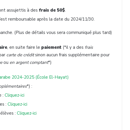
nt assujettis à des
frais de 50$
.
n’est remboursable après la date du 2024/11/30.
manche. (Plus de détails vous sera communiqué plus tard)
aire
, en suite faire le
paiement
(*il y a des
frais
par
carte de crédit
sinon aucun frais supplémentaire pour
ue
ou
en argent comptant
*)
d’arabe 2024-2025 (École El-Hayat)
upplémentaires
*) :
e :
Cliquez-ici
es :
Cliquez-ici
 élèves :
Cliquez-ici