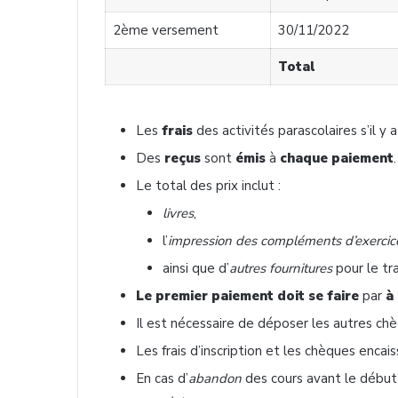
2ème versement
30/11/2022
Total
Les
frais
des activités parascolaires s’il y a
Des
reçus
sont
émis
à
chaque paiement
Le total des prix inclut :
livres
,
l’
impression des compléments d’exercic
ainsi que d’
autres fournitures
pour le tra
Le premier paiement doit se faire
par
à 
Il est nécessaire de déposer les autres c
Les frais d’inscription et les chèques encai
En cas d’
abandon
des cours avant le début