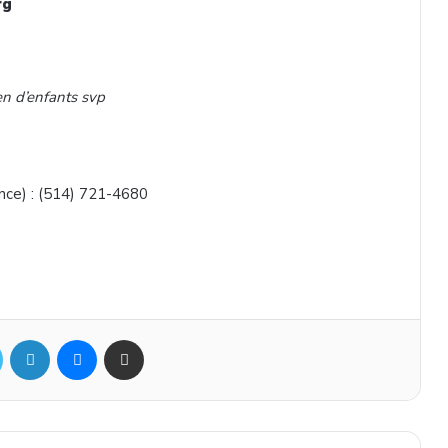
rg
en d’enfants svp
nce) : (514) 721-4680
ok
Twitter
Linkedin
Messenger
Partager par mail